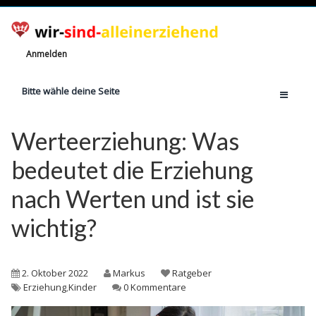
Anmelden
Bitte wähle deine Seite
Home
Werteerziehung: Was
Jetzt registrieren!
bedeutet die Erziehung
Ratgeber
nach Werten und ist sie
Anzahl Alleinerziehende
wichtig?
Finanzielle Hilfe
Witze
Wissen
2. Oktober 2022
Markus
Ratgeber
Erziehung
,
Kinder
0 Kommentare
Rechte