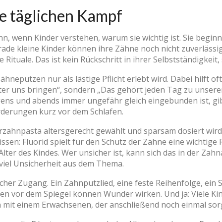
e täglichen Kampf
nn, wenn Kinder verstehen, warum sie wichtig ist. Sie begin
rade kleine Kinder können ihre Zähne noch nicht zuverlässig
Rituale. Das ist kein Rückschritt in ihrer Selbstständigkeit
hneputzen nur als lästige Pflicht erlebt wird. Dabei hilft of
nter uns bringen“, sondern „Das gehört jeden Tag zu unser
s und abends immer ungefähr gleich eingebunden ist, gib
rderungen kurz vor dem Schlafen.
rzahnpasta altersgerecht gewählt und sparsam dosiert wird.
issen: Fluorid spielt für den Schutz der Zähne eine wichtig
lter des Kindes. Wer unsicher ist, kann sich das in der Zah
viel Unsicherheit aus dem Thema.
dlicher Zugang. Ein Zahnputzlied, eine feste Reihenfolge, ein
n vor dem Spiegel können Wunder wirken. Und ja: Viele Kind
en mit einem Erwachsenen, der anschließend noch einmal sorg