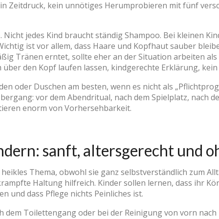
kein Zeitdruck, kein unnötiges Herumprobieren mit fünf ver
 Nicht jedes Kind braucht ständig Shampoo. Bei kleinen Kin
Wichtig ist vor allem, dass Haare und Kopfhaut sauber bleibe
g Tränen erntet, sollte eher an der Situation arbeiten al
über den Kopf laufen lassen, kindgerechte Erklärung, kei
Baden oder Duschen am besten, wenn es nicht als „Pflichtp
 Übergang: vor dem Abendritual, nach dem Spielplatz, nach
itieren enorm von Vorhersehbarkeit.
indern: sanft, altersgerecht und
ein heikles Thema, obwohl sie ganz selbstverständlich zum All
rampfte Haltung hilfreich. Kinder sollen lernen, dass ihr Kör
 und dass Pflege nichts Peinliches ist.
ch dem Toilettengang oder bei der Reinigung von vorn nach 