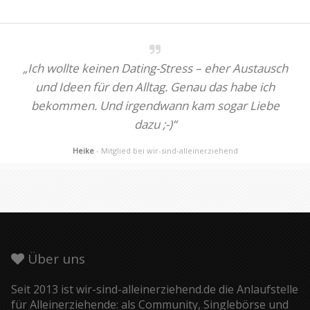
„Ich wollte keinen Dating-Stress – eher Austausch
und Ideen für den Alltag. Genau das habe ich
bekommen. Und irgendwann kam sogar Liebe
dazu ;-)“
Heike
- Mitglied bei wir-sind-alleinerziehend
Über uns
Seit 2013 ist wir-sind-alleinerziehend.de die Anlaufstelle
für Alleinerziehende: als Community, Singlebörse und