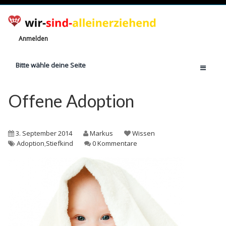
Anmelden
Bitte wähle deine Seite
Home
Offene Adoption
Jetzt registrieren!
Ratgeber
3. September 2014
Markus
Wissen
Anzahl Alleinerziehende
Adoption
,
Stiefkind
0 Kommentare
Finanzielle Hilfe
Witze
Wissen
Rechte