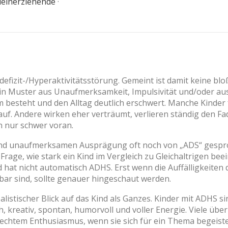
leinerziehende
·
fizit-/Hyperaktivitätsstörung. Gemeint ist damit keine blo
ein Muster aus Unaufmerksamkeit, Impulsivität und/oder a
 besteht und den Alltag deutlich erschwert. Manche Kinder f
f. Andere wirken eher verträumt, verlieren ständig den F
 nur schwer voran.
gend unaufmerksamen Ausprägung oft noch von „ADS“ gespro
Frage, wie stark ein Kind im Vergleich zu Gleichaltrigen beeint
d hat nicht automatisch ADHS. Erst wenn die Auffälligkeiten 
ar sind, sollte genauer hingeschaut werden.
realistischer Blick auf das Kind als Ganzes. Kinder mit ADHS 
, kreativ, spontan, humorvoll und voller Energie. Viele überr
echtem Enthusiasmus, wenn sie sich für ein Thema begeister