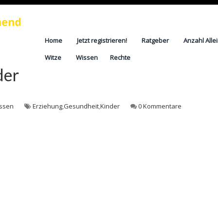
Home
Jetzt registrieren!
Ratgeber
Anzahl Alle
Witze
Wissen
Rechte
der
ssen
Erziehung
,
Gesundheit
,
Kinder
0 Kommentare