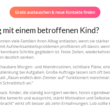
Gratis austauschen & neue Kontakte finden
ag mit einem betroffenen Kind?
nen viele Familien ihren Alltag entlasten, wenn sie stärker
 mit Aufmerksamkeitsproblemen profitieren oft davon, wenn
erkennbare Schritte gegliedert ist. Feste Zeiten, wiederkehr
 deutlich senken.
schaubare Morgen- und Abendroutinen, sichtbare Pläne, ein
lenkung bei Aufgaben. Große Aufträge lassen sich oft bess
tatt „Räum endlich dein Zimmer auf“ funktioniert manchmal e
 Schreibtisch an.“
dback. Kinder, die ständig korrigiert werden, hören irgendw
tte bemerkt und ausspricht, stärkt Motivation und Selbstver
bracht“ wirkt oft besser als zehn Ermahnungen. Lob sollte k