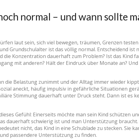
noch normal – und wann sollte 
dürfen laut sein, sich viel bewegen, träumen, Grenzen teste
nd Grundschulalter ist das völlig normal. Entscheidend ist n
 die Konzentration dauerhaft zum Problem? Ist das Kind fast
Umgang mit anderen? Hält der Eindruck über Monate an? Und 
wenn die Belastung zunimmt und der Alltag immer wieder ki
ozial aneckt, häufig impulsiv in gefährliche Situationen gerä
miliäre Stimmung dauerhaft unter Druck steht. Dann ist es k
ieses Gefühl: Einerseits möchte man sein Kind schützen und 
as dauerhaft schwierig ist und man Unterstützung braucht. 
bedeutet nicht, das Kind in eine Schublade zu stecken. Sie ka
und passendere Unterstützung zu finden.