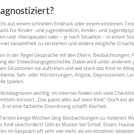
agnostiziert?
cht aus einem schnellen Eindruck oder einem einzelnen Test.
raxis für Kinder- und Jugendmedizin, Kinder- und Jugendpsyc
 und -therapeuten oder – je nach Situation – in einem Sozi
 seiner Gesamtheit zu verstehen und andere mögliche Ursach
en in der Regel Gespräche mit den Eltern, Beobachtungen,
ung der Entwicklungsgeschichte. Dabei wird unter anderem g
hen Situationen sie auftreten und wie stark das Kind im Allta
probleme, Seh- oder Hörstörungen, Ängste, Depressionen, Le
le spielen.
lbstdiagnosen wichtig. Im Internet finden sich viele Checkli
rmitteln können: „Das passt alles auf mein Kind.“ Doch ein ä
Erst eine fachliche Einordnung schafft Klarheit.
em Termin einige Wochen lang Beobachtungen zu notieren: Wa
as Kind überfordert? Gibt es Muster bei Schlaf, Essen, Hau
en im Gespräch oft sehr viel mehr als ein einzelner belast