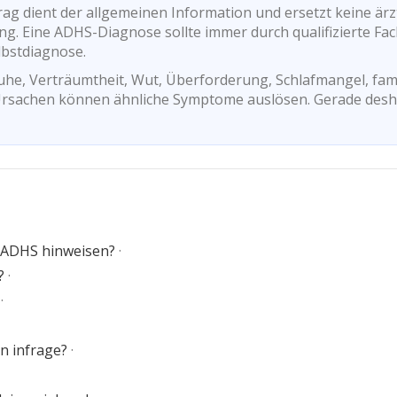
rag dient der allgemeinen Information und ersetzt keine ärz
g. Eine ADHS-Diagnose sollte immer durch qualifizierte Fach
lbstdiagnose.
nruhe, Verträumtheit, Wut, Überforderung, Schlafmangel, fam
Ursachen können ähnliche Symptome auslösen. Gerade deshal
 ADHS hinweisen?
·
?
·
·
 infrage?
·