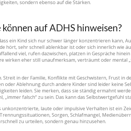
rigkeiten, sondern ebenso auf die Stärken.
 können auf ADHS hinweisen?
ass ein Kind sich nur schwer länger konzentrieren kann, Au
e hört, sehr schnell ablenkbar ist oder sich innerlich wie 
fallend viel, rufen dazwischen, platzen in Gespräche hinein
e wirken eher still unaufmerksam, verträumt oder mental „w
 Streit in der Familie, Konflikte mit Geschwistern, Frust in
n oder Ablehnung durch andere Kinder sind leider keine Sel
rigkeiten leiden. Sie merken, dass sie ständig ermahnt werd
, „immer falsch“ zu sein. Das kann das Selbstwertgefühl sta
es unkonzentrierte, laute oder impulsive Verhalten ist ein Z
 Trennungssituationen, Sorgen, Schlafmangel, Medienüberre
vorschnell zu urteilen, sondern genau hinzusehen.