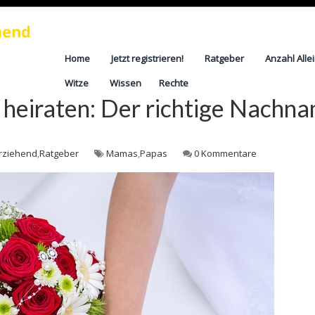
Home
Jetzt registrieren!
Ratgeber
Anzahl Alle
Witze
Wissen
Rechte
 heiraten: Der richtige Nachna
erziehend
,
Ratgeber
Mamas
,
Papas
0 Kommentare