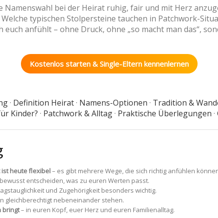
 die Namenswahl bei der Heirat ruhig, fair und mit Herz anzu
 Welche typischen Stolpersteine tauchen in Patchwork-Situat
ach euch anfühlt – ohne Druck, ohne „so macht man das“, son
Kostenlos starten & Single-Eltern kennenlernen
ng
·
Definition Heirat
·
Namens-Optionen
·
Tradition & Wand
ür Kinder?
·
Patchwork & Alltag
·
Praktische Überlegungen
·
g
st heute flexibel
– es gibt mehrere Wege, die sich richtig anfühlen können
ft bewusst entscheiden, was zu euren Werten passt.
lltagstauglichkeit und Zugehörigkeit besonders wichtig.
n gleichberechtigt nebeneinander stehen.
 bringt
– in euren Kopf, euer Herz und euren Familienalltag.