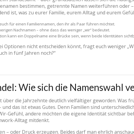
enamen bestimmen, getrennte Namen weiterführen oder – je
nd ist, was zu eurer Familie, eurem Alltag und eurem Gefü
 euch für einen Familiennamen, den ihr als Paar führen möchtet.
sherigen Nachnamen – ohne dass das weniger „wir“ bedeutet.
ation kann ein Doppelname eine Brücke sein, wenn beide Identitäten sichtb
i Optionen nicht entscheiden könnt, fragt euch weniger „Wa
auch in fünf Jahren noch?“
del: Wie sich die Namenswahl ve
 über die Jahrzehnte deutlich vielfältiger geworden. Was frü
– und das ist etwas Gutes. Denn Familien sind unterschiedli
r-Gefühl, andere möchten die eigene Identität sichtbar be
hwork-Alltag mitdenkt.
 – oder Druck erzeugen. Beides darf man ehrlich anschauen.