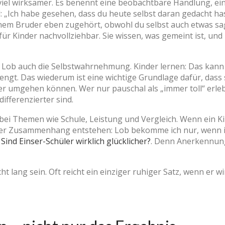
 viel wirksamer. Es benennt eine beobachtbare Handlung, ei
l: „Ich habe gesehen, dass du heute selbst daran gedacht ha
nem Bruder eben zugehört, obwohl du selbst auch etwas sage
d für Kinder nachvollziehbar. Sie wissen, was gemeint ist, un
Lob auch die Selbstwahrnehmung. Kinder lernen: Das kann i
ngt. Das wiederum ist eine wichtige Grundlage dafür, dass s
umgehen können. Wer nur pauschal als „immer toll“ erlebt 
fferenzierter sind.
 bei Themen wie Schule, Leistung und Vergleich. Wenn ein K
nger Zusammenhang entstehen: Lob bekomme ich nur, wenn i
f
Sind Einser-Schüler wirklich glücklicher?
. Denn Anerkennung 
 lang sein. Oft reicht ein einziger ruhiger Satz, wenn er wir