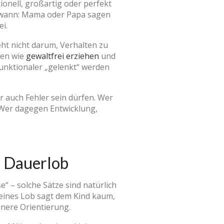
onell, großartig oder perfekt
ndwann: Mama oder Papa sagen
i.
eht nicht darum, Verhalten zu
men wie
gewaltfrei erziehen
und
funktionaler „gelenkt“ werden
er auch Fehler sein dürfen. Wer
n. Wer dagegen Entwicklung,
s Dauerlob
e“ – solche Sätze sind natürlich
meines Lob sagt dem Kind kaum,
innere Orientierung.