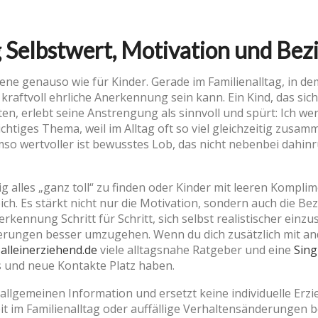
Selbstwert, Motivation und Bezi
sene genauso wie für Kinder. Gerade im Familienalltag, in de
 kraftvoll ehrliche Anerkennung sein kann. Ein Kind, das sic
iten, erlebt seine Anstrengung als sinnvoll und spürt: Ich
wichtiges Thema, weil im Alltag oft so viel gleichzeitig zus
o wertvoller ist bewusstes Lob, das nicht nebenbei dahinru
ig alles „ganz toll“ zu finden oder Kinder mit leeren Kompl
reich. Es stärkt nicht nur die Motivation, sondern auch die B
erkennung Schritt für Schritt, sich selbst realistischer einz
derungen besser umzugehen. Wenn du dich zusätzlich mit a
-alleinerziehend.de
viele alltagsnahe Ratgeber und eine
Sing
s und neue Kontakte Platz haben.
 allgemeinen Information und ersetzt keine individuelle Er
eit im Familienalltag oder auffällige Verhaltensänderungen 