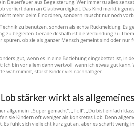
in Dauerfeuer aus Begeisterung. Wer immerzu alles sensati
Lob verliert dann an Glaubwürdigkeit. Das Kind merkt irge
 nicht mehr beim Einordnen, sondern rauscht nur noch vorbe
ls Technik zu benutzen, sondern als echte Rückmeldung. Es g
ng zu begleiten. Gerade deshalb ist die Verbindung zu The
er spüren, ob sie als ganzer Mensch gemeint sind oder nur 
onders gut, wenn es in eine Beziehung eingebettet ist, in d
cht: Ich bin vor allem dann wertvoll, wenn ich etwas gut kan
tte wahrnimmt, stärkt Kinder viel nachhaltiger.
ob stärker wirkt als allgemeine
r allgemein. „Super gemacht“, „Toll“, „Du bist einfach klass
fen sie Kindern oft weniger als konkretes Lob. Denn allge
 Es fühlt sich vielleicht kurz gut an, aber es schafft wenig 