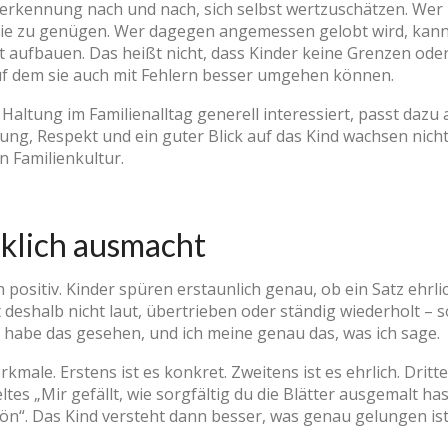
rkennung nach und nach, sich selbst wertzuschätzen. Wer i
 nie zu genügen. Wer dagegen angemessen gelobt wird, kann 
bst aufbauen. Das heißt nicht, dass Kinder keine Grenzen ode
uf dem sie auch mit Fehlern besser umgehen können.
ltung im Familienalltag generell interessiert, passt dazu 
ng, Respekt und ein guter Blick auf das Kind wachsen nicht
Familienkultur.
rklich ausmacht
 positiv. Kinder spüren erstaunlich genau, ob ein Satz ehrli
 deshalb nicht laut, übertrieben oder ständig wiederholt – 
ch habe das gesehen, und ich meine genau das, was ich sage.
male. Erstens ist es konkret. Zweitens ist es ehrlich. Dritt
ieltes „Mir gefällt, wie sorgfältig du die Blätter ausgemalt has
ön“. Das Kind versteht dann besser, was genau gelungen ist