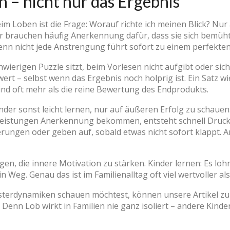
 – nicht nur das Ergebnis
im Loben ist die Frage: Worauf richte ich meinen Blick? Nur
r brauchen häufig Anerkennung dafür, dass sie sich bemüh
nn nicht jede Anstrengung führt sofort zu einem perfekten
wierigen Puzzle sitzt, beim Vorlesen nicht aufgibt oder sich
wert – selbst wenn das Ergebnis noch holprig ist. Ein Satz wi
Kind oft mehr als die reine Bewertung des Endprodukts.
inder sonst leicht lernen, nur auf äußeren Erfolg zu schaue
e Leistungen Anerkennung bekommen, entsteht schnell Druc
ungen oder geben auf, sobald etwas nicht sofort klappt. An
n, die innere Motivation zu stärken. Kinder lernen: Es lohnt
n Weg. Genau das ist im Familienalltag oft viel wertvoller a
sterdynamiken schauen möchtest, können unsere Artikel z
n. Denn Lob wirkt in Familien nie ganz isoliert – andere Ki