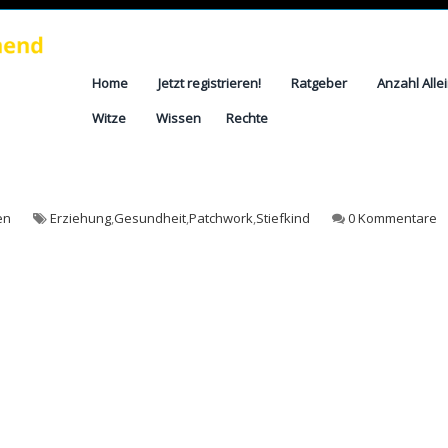
Home
Jetzt registrieren!
Ratgeber
Anzahl Alle
Witze
Wissen
Rechte
en
Erziehung
,
Gesundheit
,
Patchwork
,
Stiefkind
0 Kommentare