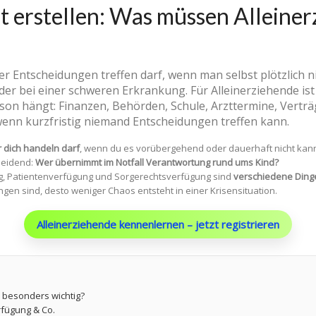
 erstellen: Was müssen Alleiner
er Entscheidungen treffen darf, wenn man selbst plötzlich n
der bei einer schweren Erkrankung. Für Alleinerziehende ist
erson hängt: Finanzen, Behörden, Schule, Arzttermine, Verträ
 wenn kurzfristig niemand Entscheidungen treffen kann.
r dich handeln darf
, wenn du es vorübergehend oder dauerhaft nicht kann
cheidend:
Wer übernimmt im Notfall Verantwortung rund ums Kind?
g, Patientenverfügung und Sorgerechtsverfügung sind
verschiedene Ding
ungen sind, desto weniger Chaos entsteht in einer Krisensituation.
Alleinerziehende kennenlernen – jetzt registrieren
 besonders wichtig?
rfügung & Co.