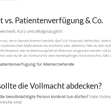
 vs. Patientenverfügung & Co.
echselt. Kurz und alltagstauglich:
erson, die in deinem Namen handeln darf (z.B. Finanzen, Behörden, Verträ
che medizinischen Maßnahmen du möchtest oder ablehnst, falls du dich nic
cht Hinweise, wer im Betreuungsfall als Betreuer eingesetzt werden soll (o
lten, wen du dir als Vormund für dein minderjähriges Kind wünschst, falls d
atientenverfügung für Alleinerziehende
.
ollte die Vollmacht abdecken?
 die bevollmächtigte Person konkret tun dürfen?
Viele Vollm
ereiche sind: