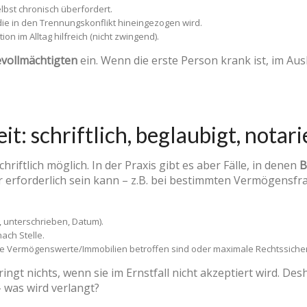
selbst chronisch überfordert.
die in den Trennungskonflikt hineingezogen wird.
ion im Alltag hilfreich (nicht zwingend).
evollmächtigten
ein. Wenn die erste Person krank ist, im Ausl
: schriftlich, beglaubigt, notari
riftlich möglich. In der Praxis gibt es aber Fälle, in denen
B
r erforderlich sein kann – z.B. bei bestimmten Vermögensfr
rt, unterschrieben, Datum).
ach Stelle.
e Vermögenswerte/Immobilien betroffen sind oder maximale Rechtssicherh
ingt nichts, wenn sie im Ernstfall nicht akzeptiert wird. Des
– was wird verlangt?