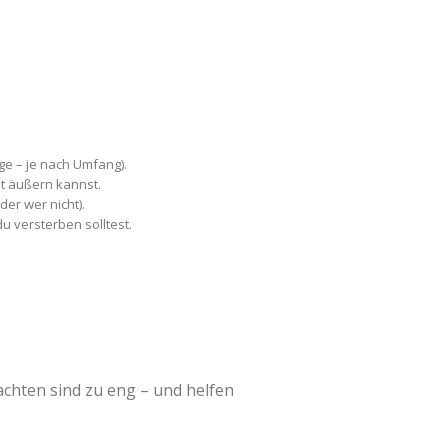
ge – je nach Umfang).
ht äußern kannst.
der wer nicht).
u versterben solltest.
achten sind zu eng – und helfen