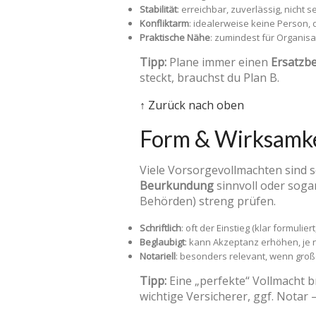
Stabilität
: erreichbar, zuverlässig, nicht 
Konfliktarm
: idealerweise keine Person, 
Praktische Nähe
: zumindest für Organisat
Tipp:
Plane immer einen
Ersatzb
steckt, brauchst du Plan B.
↑ Zurück nach oben
Form & Wirksamkeit
Viele Vorsorgevollmachten sind sch
Beurkundung
sinnvoll oder soga
Behörden) streng prüfen.
Schriftlich
: oft der Einstieg (klar formulie
Beglaubigt
: kann Akzeptanz erhöhen, je n
Notariell
: besonders relevant, wenn groß
Tipp:
Eine „perfekte“ Vollmacht br
wichtige Versicherer, ggf. Notar 