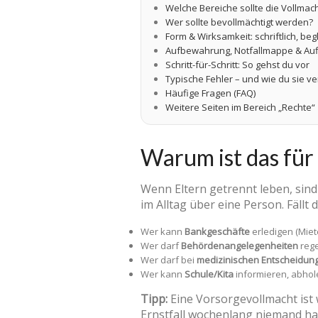
Welche Bereiche sollte die Vollma
Wer sollte bevollmächtigt werden?
Form & Wirksamkeit: schriftlich, begl
Aufbewahrung, Notfallmappe & Auf
Schritt-für-Schritt: So gehst du vor
Typische Fehler – und wie du sie v
Häufige Fragen (FAQ)
Weitere Seiten im Bereich „Rechte“
Warum ist das für
Wenn Eltern getrennt leben, sind
im Alltag über eine Person. Fällt
Wer kann
Bankgeschäfte
erledigen (Miet
Wer darf
Behördenangelegenheiten
rege
Wer darf bei
medizinischen Entscheidun
Wer kann
Schule/Kita
informieren, abhol
Tipp:
Eine Vorsorgevollmacht ist wi
Ernstfall wochenlang niemand ha