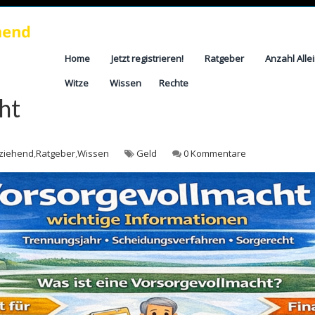
Home
Jetzt registrieren!
Ratgeber
Anzahl Alle
Witze
Wissen
Rechte
ht
rziehend
,
Ratgeber
,
Wissen
Geld
0 Kommentare