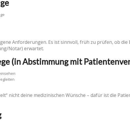
äge
äge
e Anforderungen. Es ist sinnvoll, früh zu prüfen, ob die 
ng/Notar) erwartet.
ege (in Abstimmung mit Patientenve
 einsehen
begleiten
lt“ nicht deine medizinischen Wünsche – dafür ist die Pat
g