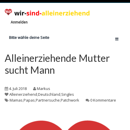
Anmelden
Bitte wähle deine Seite
Home
Alleinerziehende Mutter
Jetzt registrieren!
sucht Mann
Ratgeber
Anzahl Alleinerziehende
4. Juli 2018
Markus
Finanzielle Hilfe
Alleinerziehend
,
Deutschland
,
Singles
Mamas
,
Papas
,
Partnersuche
,
Patchwork
0 Kommentare
Witze
Wissen
Rechte