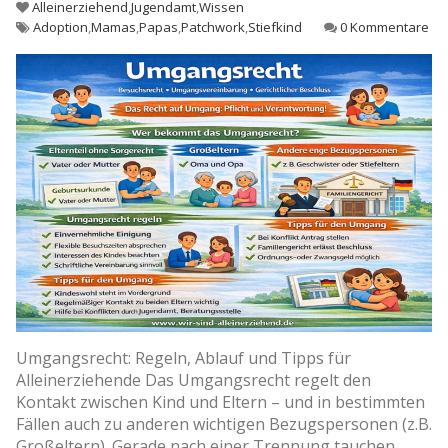
Alleinerziehend
,
Jugendamt
,
Wissen
Adoption
,
Mamas
,
Papas
,
Patchwork
,
Stiefkind
0 Kommentare
Umgangsrecht: Regeln, Ablauf und Tipps für
Alleinerziehende Das Umgangsrecht regelt den
Kontakt zwischen Kind und Eltern – und in bestimmten
Fällen auch zu anderen wichtigen Bezugspersonen (z.B.
Großeltern). Gerade nach einer Trennung tauchen