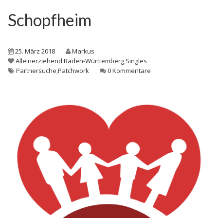
Schopfheim
25. März 2018
Markus
Alleinerziehend
,
Baden-Württemberg
,
Singles
Partnersuche
,
Patchwork
0 Kommentare