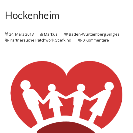
Hockenheim
24. März 2018
Markus
Baden-Württemberg
,
Singles
Partnersuche
,
Patchwork
,
Stiefkind
0 Kommentare