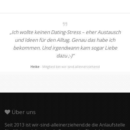
„Ich wollte keinen Dating-Stress – eher Austausch
und Ideen für den Alltag. Genau das habe ich
bekommen. Und irgendwann kam sogar Liebe
dazu ;-)“
Heike
- Mitglied bei wir-sind-alleinerziehend
Über uns
Seit 2013 ist wir-sind-alleinerziehend.de die Anlaufstelle