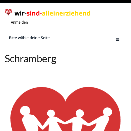
Anmelden
Bitte wähle deine Seite
Home
Schramberg
Jetzt registrieren!
Ratgeber
Anzahl Alleinerziehende
Finanzielle Hilfe
Witze
Wissen
Rechte