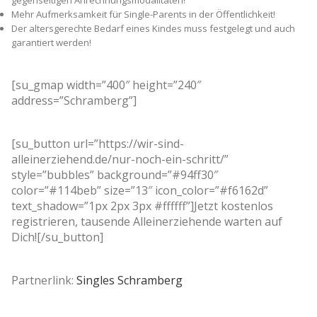
Mehr Aufmerksamkeit für Single-Parents in der Öffentlichkeit!
Der altersgerechte Bedarf eines Kindes muss festgelegt und auch
garantiert werden!
[su_gmap width=”400″ height=”240″
address=”Schramberg”]
[su_button url=”https://wir-sind-
alleinerziehend.de/nur-noch-ein-schritt/”
style=”bubbles” background=”#94ff30″
color=”#114beb” size=”13″ icon_color=”#f6162d”
text_shadow=”1px 2px 3px #ffffff”]Jetzt kostenlos
registrieren, tausende Alleinerziehende warten auf
Dich![/su_button]
Partnerlink:
Singles Schramberg