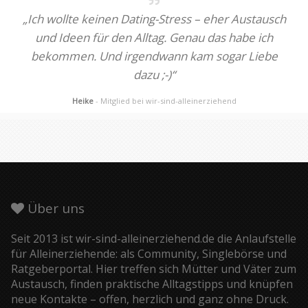
„Ich wollte keinen Dating-Stress – eher Austausch
und Ideen für den Alltag. Genau das habe ich
bekommen. Und irgendwann kam sogar Liebe
dazu ;-)“
Heike
- Mitglied bei wir-sind-alleinerziehend
Über uns
Seit 2013 ist wir-sind-alleinerziehend.de die Anlaufstelle
für Alleinerziehende: als Community, Singlebörse und
Ratgeberportal. Hier treffen sich Mütter und Väter zum
Austausch, finden praktische Alltagstipps und knüpfen
neue Kontakte – offen, herzlich und ganz ohne Druck.