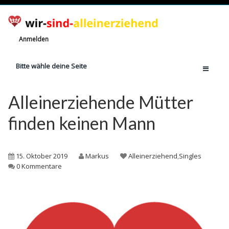
Anmelden
Bitte wähle deine Seite
Home
Alleinerziehende Mütter
Jetzt registrieren!
finden keinen Mann
Ratgeber
Anzahl Alleinerziehende
15. Oktober 2019
Markus
Alleinerziehend
,
Singles
Finanzielle Hilfe
0 Kommentare
Witze
Wissen
Rechte