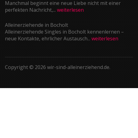
Manchmal beginnt eine neue Liebe nicht mit einer
perfekten Nachricht,...
weiterlesen
Alleinerziehende in Bocholt
Alleinerziehende Singles in Bocholt kennenlernen –
neue Kontakte, ehrlicher Austausch...
weiterlesen
Copyright © 2026 wir-sind-alleinerziehend.de.