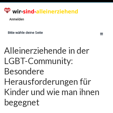
Anmelden
Bitte wähle deine Seite
Home
Alleinerziehende in der
Jetzt registrieren!
LGBT-Community:
Ratgeber
Besondere
Anzahl Alleinerziehende
Herausforderungen für
Finanzielle Hilfe
Witze
Kinder und wie man ihnen
Wissen
begegnet
Rechte