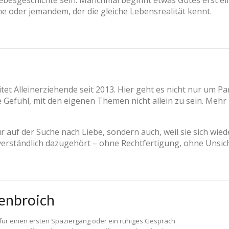
iebesgeschichte sein. Manchmal beginnt etwas Gutes erst ei
e oder jemandem, der die gleiche Lebensrealität kennt.
eitet Alleinerziehende seit 2013. Hier geht es nicht nur um 
 Gefühl, mit den eigenen Themen nicht allein zu sein. Mehr 
 auf der Suche nach Liebe, sondern auch, weil sie sich wied
verständlich dazugehört – ohne Rechtfertigung, ohne Unsic
venbroich
 für einen ersten Spaziergang oder ein ruhiges Gespräch