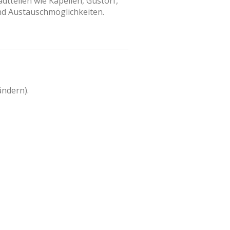
teilen wie Kapellen, Gustorf,
nd Austauschmöglichkeiten.
ändern).