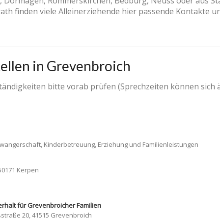
, Dormagen, Rommerskirchen, Bedburg, Neuss oder aus Stadt
ath finden viele Alleinerziehende hier passende Kontakte u
ellen in Grevenbroich
ändigkeiten bitte vorab prüfen (Sprechzeiten können sich 
wangerschaft, Kinderbetreuung, Erziehung und Familienleistungen
 50171 Kerpen
rhalt für Grevenbroicher Familien
ßstraße 20, 41515 Grevenbroich