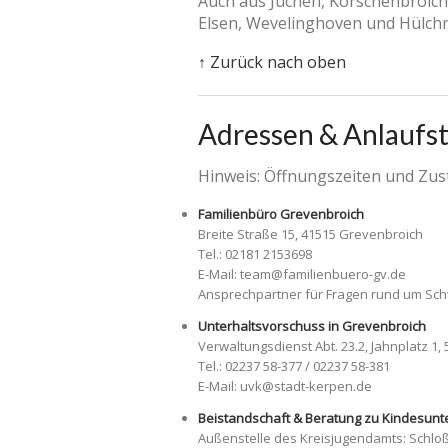
Auch aus Jüchen, Korschenbroich
Elsen, Wevelinghoven und Hülchr
↑ Zurück nach oben
Adressen & Anlaufst
Hinweis: Öffnungszeiten und Zust
Familienbüro Grevenbroich
Breite Straße 15, 41515 Grevenbroich
Tel.: 02181 2153698
E-Mail: team@familienbuero-gv.de
Ansprechpartner für Fragen rund um Sch
Unterhaltsvorschuss in Grevenbroich
Verwaltungsdienst Abt. 23.2, Jahnplatz 1,
Tel.: 02237 58-377 / 02237 58-381
E-Mail: uvk@stadt-kerpen.de
Beistandschaft & Beratung zu Kindesunte
Außenstelle des Kreisjugendamts: Schlo