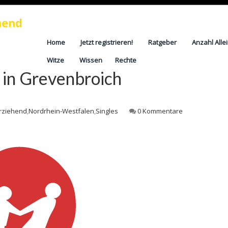
Home
Jetzt registrieren!
Ratgeber
Anzahl Alle
Witze
Wissen
Rechte
 in Grevenbroich
erziehend
,
Nordrhein-Westfalen
,
Singles
0 Kommentare