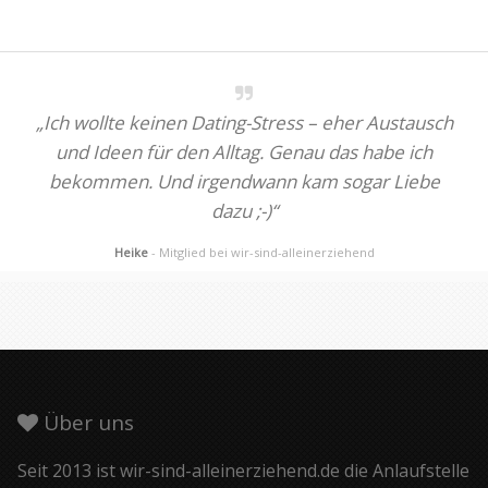
„Ich wollte keinen Dating-Stress – eher Austausch
und Ideen für den Alltag. Genau das habe ich
bekommen. Und irgendwann kam sogar Liebe
dazu ;-)“
Heike
- Mitglied bei wir-sind-alleinerziehend
Über uns
Seit 2013 ist wir-sind-alleinerziehend.de die Anlaufstelle