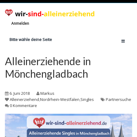
Anmelden
Bitte wähle deine Seite
Home
Alleinerziehende in
Jetzt registrieren!
Mönchengladbach
Ratgeber
Anzahl Alleinerziehende
6. Juni 2018
Markus
Finanzielle Hilfe
Alleinerziehend
,
Nordrhein-Westfalen
,
Singles
Partnersuche
0 Kommentare
Witze
Wissen
Rechte