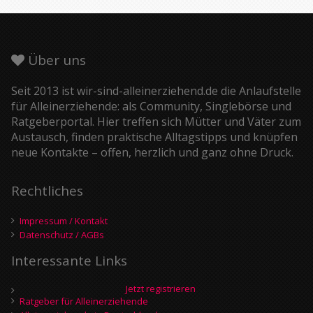
Über uns
Seit 2013 ist wir-sind-alleinerziehend.de die Anlaufstelle
für Alleinerziehende: als Community, Singlebörse und
Ratgeberportal. Hier treffen sich Mütter und Väter zum
Austausch, finden praktische Alltagstipps und knüpfen
neue Kontakte – offen, herzlich und ganz ohne Druck.
Rechtliches
Impressum / Kontakt
Datenschutz / AGBs
Interessante Links
Jetzt registrieren
Ratgeber für Alleinerziehende