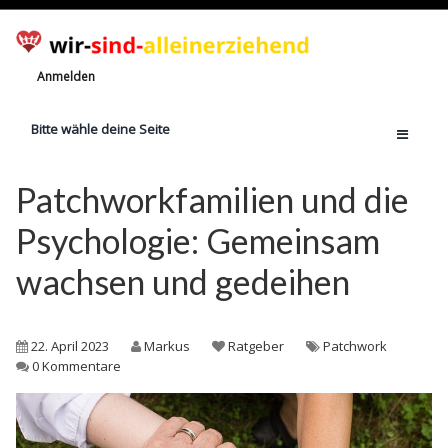
Anmelden
Bitte wähle deine Seite
Home
Patchworkfamilien und die
Jetzt registrieren!
Psychologie: Gemeinsam
Ratgeber
wachsen und gedeihen
Anzahl Alleinerziehende
Finanzielle Hilfe
22. April 2023
Markus
Ratgeber
Patchwork
Witze
0 Kommentare
Wissen
Rechte