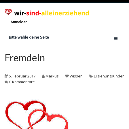
Anmelden
Bitte wähle deine Seite
Home
Fremdeln
Jetzt registrieren!
Ratgeber
5. Februar 2017
Markus
Wissen
Erziehung
,
Kinder
Anzahl Alleinerziehende
0 Kommentare
Finanzielle Hilfe
Witze
Wissen
Rechte