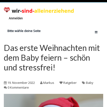
Anmelden
Bitte wähle deine Seite
Home
Das erste Weihnachten mit
Jetzt registrieren!
dem Baby feiern – schön
Ratgeber
und stressfrei!
Anzahl Alleinerziehende
Finanzielle Hilfe
19. November 2022
Markus
Ratgeber
Baby
Witze
0 Kommentare
Wissen
Rechte