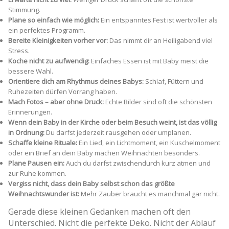
Stimmung.
Plane so einfach wie möglich:
Ein entspanntes Fest ist wertvoller als
ein perfektes Programm.
Bereite Kleinigkeiten vorher vor:
Das nimmt dir an Heiligabend viel
Stress.
Koche nicht zu aufwendig:
Einfaches Essen ist mit Baby meist die
bessere Wahl.
Orientiere dich am Rhythmus deines Babys:
Schlaf, Füttern und
Ruhezeiten dürfen Vorrang haben.
Mach Fotos – aber ohne Druck:
Echte Bilder sind oft die schönsten
Erinnerungen.
Wenn dein Baby in der Kirche oder beim Besuch weint, ist das völlig
in Ordnung:
Du darfst jederzeit rausgehen oder umplanen.
Schaffe kleine Rituale:
Ein Lied, ein Lichtmoment, ein Kuschelmoment
oder ein Brief an dein Baby machen Weihnachten besonders.
Plane Pausen ein:
Auch du darfst zwischendurch kurz atmen und
zur Ruhe kommen.
Vergiss nicht, dass dein Baby selbst schon das größte
Weihnachtswunder ist:
Mehr Zauber braucht es manchmal gar nicht.
Gerade diese kleinen Gedanken machen oft den
Unterschied. Nicht die perfekte Deko. Nicht der Ablauf