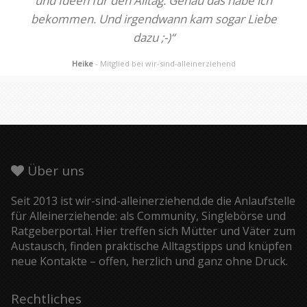
und Ideen für den Alltag. Genau das habe ich
bekommen. Und irgendwann kam sogar Liebe
dazu ;-)“
Heike
- Mitglied bei wir-sind-alleinerziehend
Über uns
Seit 2013 ist wir-sind-alleinerziehend.de die Anlaufstelle
für Alleinerziehende: als Community, Singlebörse und
Ratgeberportal. Hier treffen sich Mütter und Väter zum
Austausch, finden praktische Alltagstipps und knüpfen
neue Kontakte – offen, herzlich und ganz ohne Druck.
Rechtliches