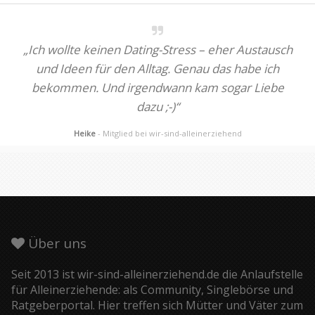
„Ich wollte keinen Dating-Stress – eher Austausch
und Ideen für den Alltag. Genau das habe ich
bekommen. Und irgendwann kam sogar Liebe
dazu ;-)“
Heike
- Mitglied bei wir-sind-alleinerziehend
Über uns
Seit 2013 ist wir-sind-alleinerziehend.de die Anlaufstelle
für Alleinerziehende: als Community, Singlebörse und
Ratgeberportal. Hier treffen sich Mütter und Väter zum