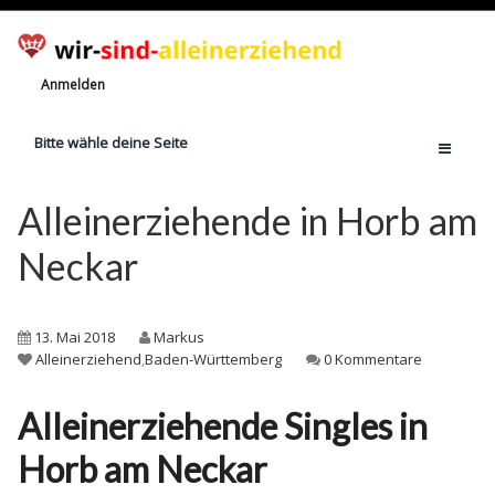
Anmelden
Bitte wähle deine Seite
Home
Alleinerziehende in Horb am
Jetzt registrieren!
Neckar
Ratgeber
Anzahl Alleinerziehende
13. Mai 2018
Markus
Finanzielle Hilfe
Alleinerziehend
,
Baden-Württemberg
0 Kommentare
Witze
Alleinerziehende Singles in
Wissen
Horb am Neckar
Rechte