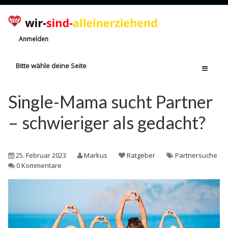
Anmelden
Bitte wähle deine Seite
Home
Single-Mama sucht Partner
Jetzt registrieren!
– schwieriger als gedacht?
Ratgeber
Anzahl Alleinerziehende
25. Februar 2023
Markus
Ratgeber
Partnersuche
Finanzielle Hilfe
0 Kommentare
Witze
Wissen
Rechte