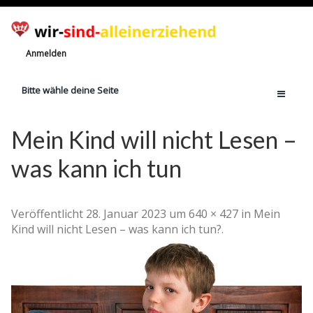
Anmelden
Bitte wähle deine Seite
Home
Mein Kind will nicht Lesen –
Jetzt registrieren!
was kann ich tun
Ratgeber
Anzahl Alleinerziehende
Veröffentlicht 28. Januar 2023 um 640 × 427 in Mein
Finanzielle Hilfe
Kind will nicht Lesen – was kann ich tun?.
Witze
Wissen
Rechte