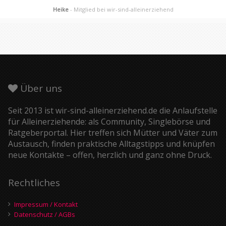
Heike
- Mitglied bei wir-sind-alleinerziehend
Über uns
Seit 2013 ist wir-sind-alleinerziehend.de die Anlaufstelle
für Alleinerziehende: als Community, Singlebörse und
Ratgeberportal. Hier treffen sich Mütter und Väter zum
Austausch, finden praktische Alltagstipps und knüpfen
neue Kontakte – offen, herzlich und ganz ohne Druck.
Rechtliches
Impressum / Kontakt
Datenschutz / AGBs