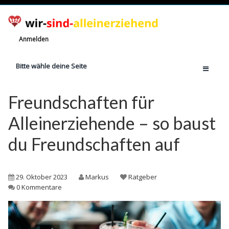
Anmelden
Bitte wähle deine Seite
Home
Freundschaften für
Jetzt registrieren!
Alleinerziehende – so baust
Ratgeber
du Freundschaften auf
Anzahl Alleinerziehende
Finanzielle Hilfe
29. Oktober 2023
Markus
Ratgeber
Witze
0 Kommentare
Wissen
Rechte