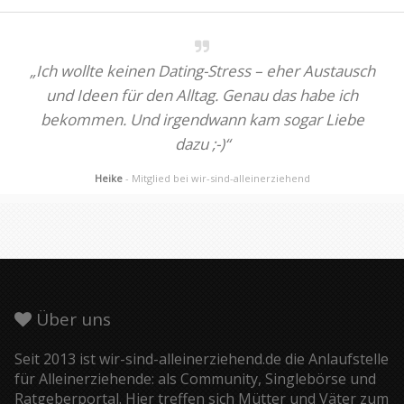
„Ich wollte keinen Dating-Stress – eher Austausch
und Ideen für den Alltag. Genau das habe ich
bekommen. Und irgendwann kam sogar Liebe
dazu ;-)“
Heike
- Mitglied bei wir-sind-alleinerziehend
Über uns
Seit 2013 ist wir-sind-alleinerziehend.de die Anlaufstelle
für Alleinerziehende: als Community, Singlebörse und
Ratgeberportal. Hier treffen sich Mütter und Väter zum