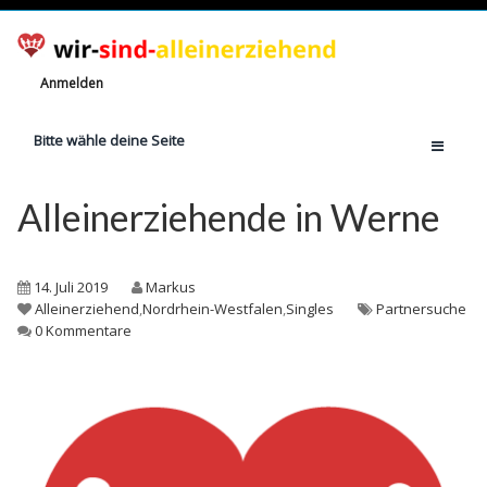
Anmelden
Bitte wähle deine Seite
Home
Alleinerziehende in Werne
Jetzt registrieren!
Ratgeber
14. Juli 2019
Markus
Anzahl Alleinerziehende
Alleinerziehend
,
Nordrhein-Westfalen
,
Singles
Partnersuche
0 Kommentare
Finanzielle Hilfe
Witze
Wissen
Rechte