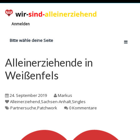
Anmelden
Bitte wähle deine Seite
Home
Alleinerziehende in
Jetzt registrieren!
Weißenfels
Ratgeber
Anzahl Alleinerziehende
24. September 2019
Markus
Finanzielle Hilfe
Alleinerziehend
,
Sachsen-Anhalt
,
Singles
Partnersuche
,
Patchwork
0 Kommentare
Witze
Wissen
Rechte