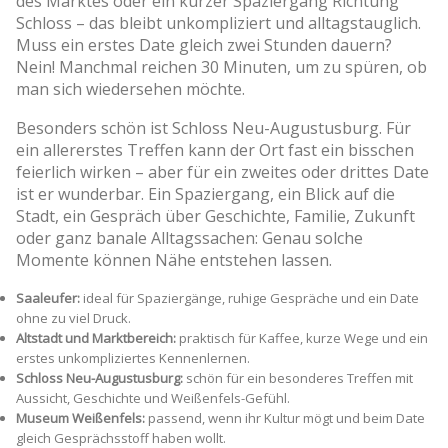
des Marktes oder ein kurzer Spaziergang Richtung
Schloss – das bleibt unkompliziert und alltagstauglich.
Muss ein erstes Date gleich zwei Stunden dauern?
Nein! Manchmal reichen 30 Minuten, um zu spüren, ob
man sich wiedersehen möchte.
Besonders schön ist Schloss Neu-Augustusburg. Für
ein allererstes Treffen kann der Ort fast ein bisschen
feierlich wirken – aber für ein zweites oder drittes Date
ist er wunderbar. Ein Spaziergang, ein Blick auf die
Stadt, ein Gespräch über Geschichte, Familie, Zukunft
oder ganz banale Alltagssachen: Genau solche
Momente können Nähe entstehen lassen.
Saaleufer:
ideal für Spaziergänge, ruhige Gespräche und ein Date
ohne zu viel Druck.
Altstadt und Marktbereich:
praktisch für Kaffee, kurze Wege und ein
erstes unkompliziertes Kennenlernen.
Schloss Neu-Augustusburg:
schön für ein besonderes Treffen mit
Aussicht, Geschichte und Weißenfels-Gefühl.
Museum Weißenfels:
passend, wenn ihr Kultur mögt und beim Date
gleich Gesprächsstoff haben wollt.