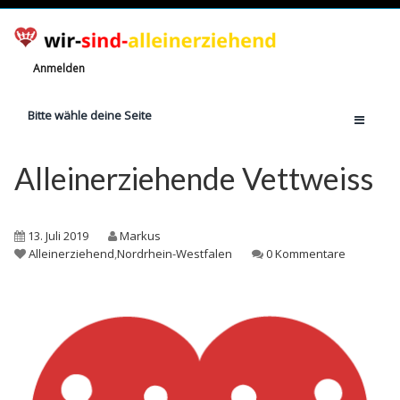
Anmelden
Bitte wähle deine Seite
Home
Alleinerziehende Vettweiss
Jetzt registrieren!
Ratgeber
13. Juli 2019
Markus
Anzahl Alleinerziehende
Alleinerziehend
,
Nordrhein-Westfalen
0 Kommentare
Finanzielle Hilfe
Witze
Wissen
Rechte