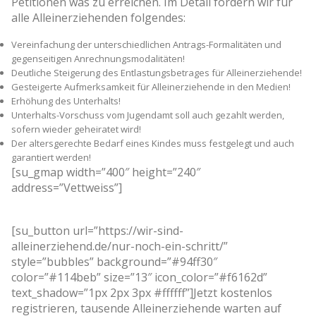
Petitionen was zu erreichen. Im Detail fordern wir für
alle Alleinerziehenden folgendes:
Vereinfachung der unterschiedlichen Antrags-Formalitäten und
gegenseitigen Anrechnungsmodalitäten!
Deutliche Steigerung des Entlastungsbetrages für Alleinerziehende!
Gesteigerte Aufmerksamkeit für Alleinerziehende in den Medien!
Erhöhung des Unterhalts!
Unterhalts-Vorschuss vom Jugendamt soll auch gezahlt werden,
sofern wieder geheiratet wird!
Der altersgerechte Bedarf eines Kindes muss festgelegt und auch
garantiert werden!
[su_gmap width=”400″ height=”240″
address=”Vettweiss”]
[su_button url=”https://wir-sind-
alleinerziehend.de/nur-noch-ein-schritt/”
style=”bubbles” background=”#94ff30″
color=”#114beb” size=”13″ icon_color=”#f6162d”
text_shadow=”1px 2px 3px #ffffff”]Jetzt kostenlos
registrieren, tausende Alleinerziehende warten auf