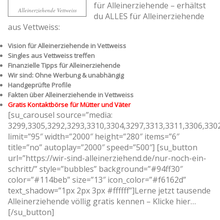
für Alleinerziehende – erhältst
Alleinerziehende Vettweiss
du ALLES für Alleinerziehende
aus Vettweiss:
Vision für Alleinerziehende in Vettweiss
Singles aus Vettweiss treffen
Finanzielle Tipps für Alleinerziehende
Wir sind: Ohne Werbung & unabhängig
Handgeprüfte Profile
Fakten über Alleinerziehende in Vettweiss
Gratis Kontaktbörse für Mütter und Väter
[su_carousel source=”media:
3299,3305,3292,3293,3310,3304,3297,3313,3311,3306,330
limit=”95″ width=”2000″ height=”280″ items=”6″
title=”no” autoplay=”2000″ speed=”500″] [su_button
url=”https://wir-sind-alleinerziehend.de/nur-noch-ein-
schritt/” style=”bubbles” background=”#94ff30″
color=”#114beb” size=”13″ icon_color=”#f6162d”
text_shadow=”1px 2px 3px #ffffff”]Lerne jetzt tausende
Alleinerziehende völlig gratis kennen – Klicke hier…
[/su_button]