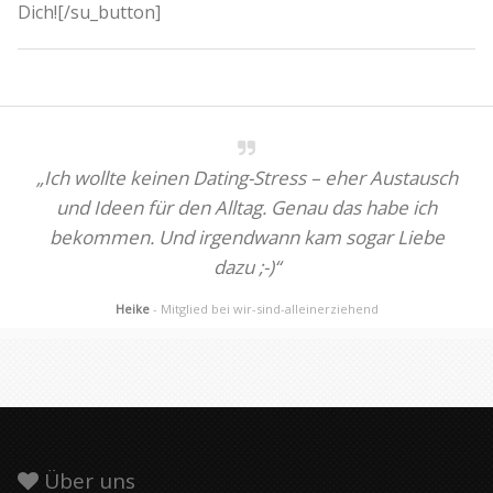
Dich![/su_button]
„Ich wollte keinen Dating-Stress – eher Austausch
und Ideen für den Alltag. Genau das habe ich
bekommen. Und irgendwann kam sogar Liebe
dazu ;-)“
Heike
- Mitglied bei wir-sind-alleinerziehend
Über uns