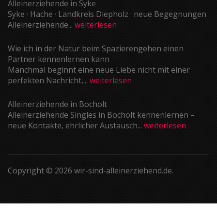
Alleinerziehende in Syke
Syke · Hache · Landkreis Diepholz · neue Begegnungen
Alleinerziehende...
weiterlesen
Wie ich in der Natur beim Spazierengehen einen
Partner kennenlernen kann
Manchmal beginnt eine neue Liebe nicht mit einer
perfekten Nachricht,...
weiterlesen
Alleinerziehende in Bocholt
Alleinerziehende Singles in Bocholt kennenlernen –
neue Kontakte, ehrlicher Austausch...
weiterlesen
Copyright © 2026 wir-sind-alleinerziehend.de.