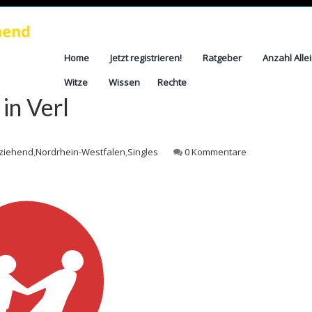
Home
Jetzt registrieren!
Ratgeber
Anzahl Alle
Witze
Wissen
Rechte
in Verl
rziehend
,
Nordrhein-Westfalen
,
Singles
0 Kommentare