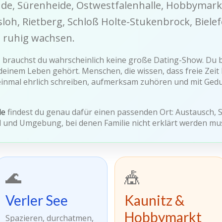
nde, Sürenheide, Ostwestfalenhalle, Hobbymar
oh, Rietberg, Schloß Holte-Stukenbrock, Biele
z ruhig wachsen.
, brauchst du wahrscheinlich keine große Dating-Show. Du 
deinem Leben gehört. Menschen, die wissen, dass freie Zeit 
 einmal ehrlich schreiben, aufmerksam zuhören und mit Ged
de
findest du genau dafür einen passenden Ort: Austausch, 
l und Umgebung, bei denen Familie nicht erklärt werden mu
🌊
🎪
Verler See
Kaunitz &
Hobbymarkt
Spazieren, durchatmen,