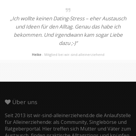
„Ich wollte keinen Dating-Stress – eher Austausch
und Ideen für den Alltag. Genau das habe ich
bekommen. Und irgendwann kam sogar Liebe
dazu ;-)“
Heike
- Mitglied bei wir-sind-alleinerziehend
Über uns
Seit 2013 ist wir-sind-alleinerziehend.de die Anlaufstelle
für Alleinerziehende: als Community, Singlebörse und
Ratgeberportal. Hier treffen sich Mütter und Väter zum
Austausch, finden praktische Alltagstipps und knüpfen