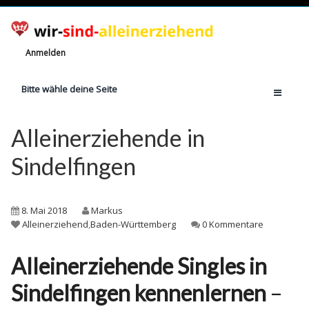
Anmelden
Bitte wähle deine Seite
Home
Alleinerziehende in
Jetzt registrieren!
Sindelfingen
Ratgeber
Anzahl Alleinerziehende
8. Mai 2018
Markus
Finanzielle Hilfe
Alleinerziehend
,
Baden-Württemberg
0 Kommentare
Witze
Alleinerziehende Singles in
Wissen
Sindelfingen kennenlernen
–
Rechte