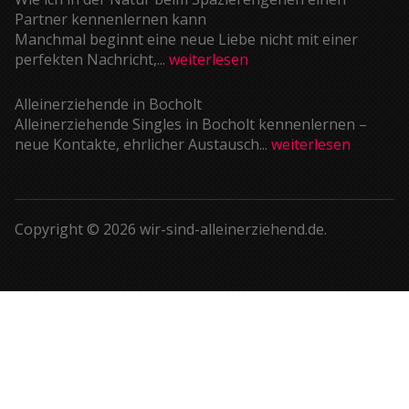
Partner kennenlernen kann
Manchmal beginnt eine neue Liebe nicht mit einer
perfekten Nachricht,...
weiterlesen
Alleinerziehende in Bocholt
Alleinerziehende Singles in Bocholt kennenlernen –
neue Kontakte, ehrlicher Austausch...
weiterlesen
Copyright © 2026 wir-sind-alleinerziehend.de.