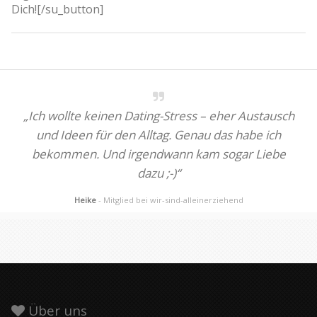
Dich![/su_button]
„Ich wollte keinen Dating-Stress – eher Austausch
und Ideen für den Alltag. Genau das habe ich
bekommen. Und irgendwann kam sogar Liebe
dazu ;-)“
Heike
- Mitglied bei wir-sind-alleinerziehend
Über uns