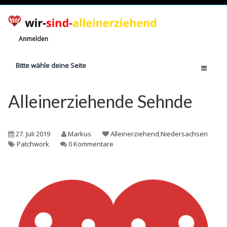
Anmelden
Bitte wähle deine Seite
Home
Alleinerziehende Sehnde
Jetzt registrieren!
Ratgeber
27. Juli 2019
Markus
Alleinerziehend
,
Niedersachsen
Anzahl Alleinerziehende
Patchwork
0 Kommentare
Finanzielle Hilfe
Witze
Wissen
Rechte