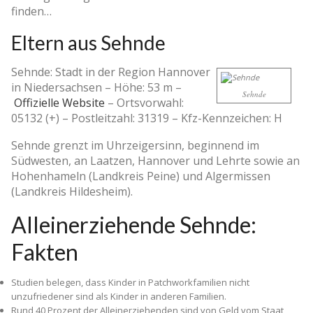
finden…
Eltern aus Sehnde
Sehnde: Stadt in der Region Hannover
in Niedersachsen –
Höhe: 53 m
–
Sehnde
Offizielle Website
–
Ortsvorwahl:
05132 (+)
–
Postleitzahl: 31319
–
Kfz-Kennzeichen: H
Sehnde grenzt im Uhrzeigersinn, beginnend im
Südwesten, an Laatzen, Hannover und Lehrte sowie an
Hohenhameln (Landkreis Peine) und Algermissen
(Landkreis Hildesheim).
Alleinerziehende Sehnde:
Fakten
Studien belegen, dass Kinder in Patchworkfamilien nicht
unzufriedener sind als Kinder in anderen Familien.
Rund 40 Prozent der Alleinerziehenden sind von Geld vom Staat