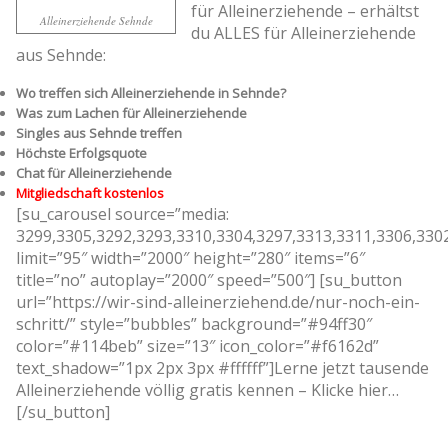
für Alleinerziehende – erhältst
Alleinerziehende Sehnde
du ALLES für Alleinerziehende
aus Sehnde:
Wo treffen sich Alleinerziehende in Sehnde?
Was zum Lachen für Alleinerziehende
Singles aus Sehnde treffen
Höchste Erfolgsquote
Chat für Alleinerziehende
Mitgliedschaft kostenlos
[su_carousel source=”media:
3299,3305,3292,3293,3310,3304,3297,3313,3311,3306,330
limit=”95″ width=”2000″ height=”280″ items=”6″
title=”no” autoplay=”2000″ speed=”500″] [su_button
url=”https://wir-sind-alleinerziehend.de/nur-noch-ein-
schritt/” style=”bubbles” background=”#94ff30″
color=”#114beb” size=”13″ icon_color=”#f6162d”
text_shadow=”1px 2px 3px #ffffff”]Lerne jetzt tausende
Alleinerziehende völlig gratis kennen – Klicke hier…
[/su_button]