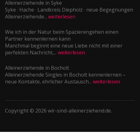
Alleinerziehende in Syke
Syke · Hache · Landkreis Diepholz · neue Begegnungen
Alleinerziehende...
weiterlesen
Wie ich in der Natur beim Spazierengehen einen
Partner kennenlernen kann
Manchmal beginnt eine neue Liebe nicht mit einer
perfekten Nachricht,...
weiterlesen
Alleinerziehende in Bocholt
Alleinerziehende Singles in Bocholt kennenlernen –
neue Kontakte, ehrlicher Austausch...
weiterlesen
Copyright © 2026 wir-sind-alleinerziehend.de.