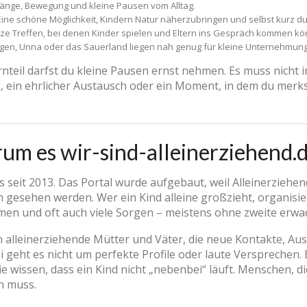
gänge, Bewegung und kleine Pausen vom Alltag.
ine schöne Möglichkeit, Kindern Natur näherzubringen und selbst kurz d
rze Treffen, bei denen Kinder spielen und Eltern ins Gespräch kommen k
en, Unna oder das Sauerland liegen nah genug für kleine Unternehmun
rnteil darfst du kleine Pausen ernst nehmen. Es muss nicht 
 ein ehrlicher Austausch oder ein Moment, in dem du merkst:
um es wir-sind-alleinerziehend.d
s seit 2013. Das Portal wurde aufgebaut, weil Alleinerziehen
lich gesehen werden. Wer ein Kind alleine großzieht, organis
emen und oft auch viele Sorgen – meistens ohne zweite erw
 alleinerziehende Mütter und Väter, die neue Kontakte, Aus
 geht es nicht um perfekte Profile oder laute Versprechen
 wissen, dass ein Kind nicht „nebenbei“ läuft. Menschen, di
 muss.