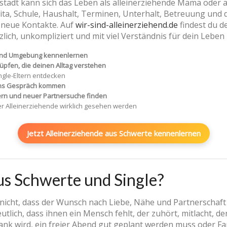
stadt kann sich das Leben als alleinerziehende Mama oder
ita, Schule, Haushalt, Terminen, Unterhalt, Betreuung und 
r neue Kontakte. Auf
wir-sind-alleinerziehend.de
findest du d
zlich, unkompliziert und mit viel Verständnis für dein Leben 
 und Umgebung kennenlernen
pfen, die deinen Alltag verstehen
ngle-Eltern entdecken
ins Gespräch kommen
dern und neuer Partnersuche finden
er Alleinerziehende wirklich gesehen werden
Jetzt Alleinerziehende aus Schwerte kennenlernen
us Schwerte und Single?
 nicht, dass der Wunsch nach Liebe, Nähe und Partnerschaft
lich, dass ihnen ein Mensch fehlt, der zuhört, mitlacht, den
ank wird, ein freier Abend gut geplant werden muss oder F