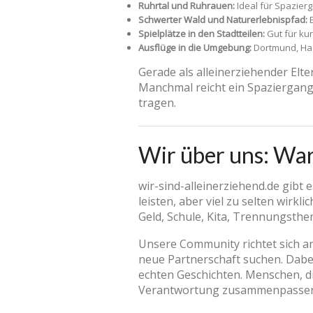
Ruhrtal und Ruhrauen:
Ideal für Spazier
Schwerter Wald und Naturerlebnispfad:
E
Spielplätze in den Stadtteilen:
Gut für ku
Ausflüge in die Umgebung:
Dortmund, Hag
Gerade als alleinerziehender Elte
Manchmal reicht ein Spaziergang,
tragen.
Wir über uns: War
wir-sind-alleinerziehend.de gibt e
leisten, aber viel zu selten wirk
Geld, Schule, Kita, Trennungsth
Unsere Community richtet sich an
neue Partnerschaft suchen. Dabei
echten Geschichten. Menschen, die
Verantwortung zusammenpassen