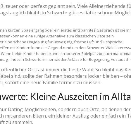
ß, teuer oder perfekt geplant sein. Viele Alleinerziehende f
tagstauglich bleibt. In Schwerte gibt es dafür schöne Mögli
inen kurzen Spaziergang oder ein erstes entspanntes Gespräch ist die Inn
ser können eine ruhige Alternative zum klassischen Date sein.
ier eine schöne Umgebung für Bewegung, frische Luft und Gespräche.
reffen mit Kindern kann die Gegend rund um den Schwerter Wald interessa
Wenn beide Kinder haben, kann ein lockerer Spielplatzbesuch manchmal nat
 mag, findet in Schwerte immer wieder Anlässe für Begegnung, Austaus
in öffentlicher Ort fast immer die beste Wahl. So bleibt das 
abei sind, sollte der Rahmen besonders locker bleiben – oh
, sofort eine neue Familie formen zu müssen.
hwerte: Kleine Auszeiten im Allt
ur Dating-Möglichkeiten, sondern auch Orte, an denen der Fa
h mit anderen Eltern, ein kleiner Ausflug oder einfach ein
aft zu sammeln.