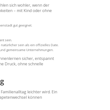
ühlen sich wohler, wenn der
chkeiten – mit Kind oder ohne
enstadt gut geeignet.
nt sein.
ürlicher sein als ein offizielles Date.
ch und gemeinsame Unternehmungen.
Kennenlernen sicher, entspannt
ne Druck, ohne schnelle
ag
milienalltag leichter wird. Ein
 Tapetenwechsel können