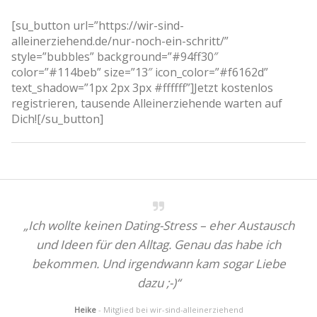
[su_button url=”https://wir-sind-
alleinerziehend.de/nur-noch-ein-schritt/”
style=”bubbles” background=”#94ff30″
color=”#114beb” size=”13″ icon_color=”#f6162d”
text_shadow=”1px 2px 3px #ffffff”]Jetzt kostenlos
registrieren, tausende Alleinerziehende warten auf
Dich![/su_button]
„Ich wollte keinen Dating-Stress – eher Austausch
und Ideen für den Alltag. Genau das habe ich
bekommen. Und irgendwann kam sogar Liebe
dazu ;-)“
Heike
- Mitglied bei wir-sind-alleinerziehend