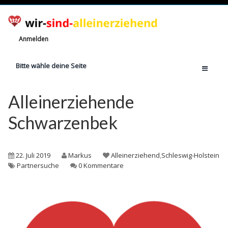
Anmelden
Bitte wähle deine Seite
Home
Alleinerziehende
Jetzt registrieren!
Schwarzenbek
Ratgeber
Anzahl Alleinerziehende
22. Juli 2019
Markus
Alleinerziehend
,
Schleswig-Holstein
Finanzielle Hilfe
Partnersuche
0 Kommentare
Witze
Wissen
Rechte