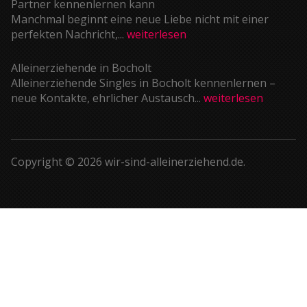
Partner kennenlernen kann
Manchmal beginnt eine neue Liebe nicht mit einer
perfekten Nachricht,...
weiterlesen
Alleinerziehende in Bocholt
Alleinerziehende Singles in Bocholt kennenlernen –
neue Kontakte, ehrlicher Austausch...
weiterlesen
Copyright © 2026 wir-sind-alleinerziehend.de.