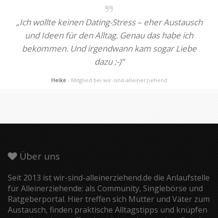
„Ich wollte keinen Dating-Stress – eher Austausch
und Ideen für den Alltag. Genau das habe ich
bekommen. Und irgendwann kam sogar Liebe
dazu ;-)“
Heike
- Mitglied bei wir-sind-alleinerziehend
Über uns
Seit 2013 ist wir-sind-alleinerziehend.de die Anlaufstelle
für Alleinerziehende: als Community, Singlebörse und
Ratgeberportal. Hier treffen sich Mütter und Väter zum
Austausch, finden praktische Alltagstipps und knüpfen