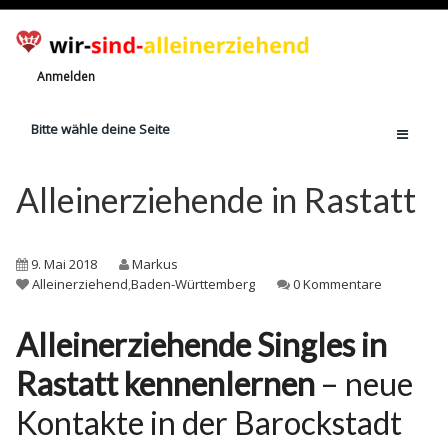
Anmelden
Bitte wähle deine Seite
Home
Alleinerziehende in Rastatt
Jetzt registrieren!
Ratgeber
9. Mai 2018
Markus
Anzahl Alleinerziehende
Alleinerziehend
,
Baden-Württemberg
0 Kommentare
Finanzielle Hilfe
Alleinerziehende Singles in
Witze
Rastatt kennenlernen
– neue
Wissen
Kontakte in der Barockstadt
Rechte