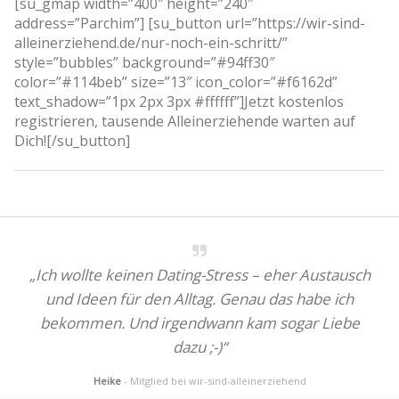
[su_gmap width=”400″ height=”240″
address=”Parchim”] [su_button url=”https://wir-sind-
alleinerziehend.de/nur-noch-ein-schritt/”
style=”bubbles” background=”#94ff30″
color=”#114beb” size=”13″ icon_color=”#f6162d”
text_shadow=”1px 2px 3px #ffffff”]Jetzt kostenlos
registrieren, tausende Alleinerziehende warten auf
Dich![/su_button]
„Ich wollte keinen Dating-Stress – eher Austausch
und Ideen für den Alltag. Genau das habe ich
bekommen. Und irgendwann kam sogar Liebe
dazu ;-)“
Heike
- Mitglied bei wir-sind-alleinerziehend