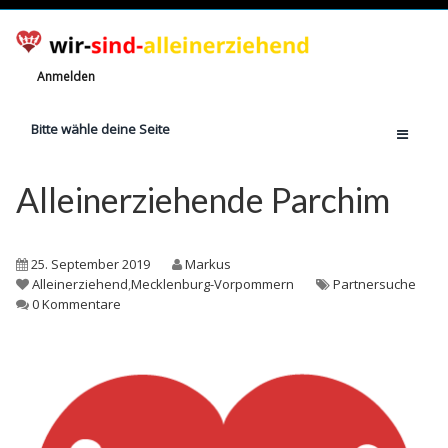
Anmelden
Bitte wähle deine Seite
Home
Alleinerziehende Parchim
Jetzt registrieren!
Ratgeber
25. September 2019
Markus
Anzahl Alleinerziehende
Alleinerziehend
,
Mecklenburg-Vorpommern
Partnersuche
0 Kommentare
Finanzielle Hilfe
Witze
Wissen
Rechte