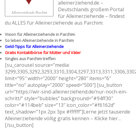
alleinerziehend.de –
Deutschlands großem Portal
Alleinerziehende Parchim
für Alleinerziehende – findest
du ALLES für Alleinerziehende aus Parchim:
Vision für Alleinerziehende in Parchim
So leben Alleinerziehende in Parchim
Geld-Tipps für Alleinerziehende
Gratis Kontaktbörse für Mütter und Väter
Singles aus Parchim treffen
[su_carousel source=”media:
3299,3305,3292,3293,3310,3304,3297,3313,3311,3306,330
limit=”95″ width=”2000″ height=”280″ items=”6″
title=”no” autoplay=”2000″ speed=”500″] [su_button
url=”https://wir-sind-alleinerziehend.de/nur-noch-ein-
schritt/” style=”bubbles” background=”#94ff30″
color=”#114beb” size=”13″ icon_color=”#f6162d”
text_shadow=”1px 2px 3px #ffffff”]Lerne jetzt tausende
Alleinerziehende völlig gratis kennen – Klicke hier…
[/su_button]