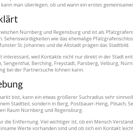
t, kann man überlegen, ob und wann ein erstes gemeinsames 
klärt
zwischen Nürnberg und Regensburg und ist als Pfalzgrafens
n. Sehenswürdigkeiten wie das ehemalige Pfalzgrafenschloss
Münster St. Johannes und die Altstadt prägen das Stadtbild.
t interessant, weil Kontakte nicht nur direkt in der Stadt 
h, Sengenthal, Berching, Freystadt, Parsberg, Velburg, Nür
ung bei der Partnersuche lohnen kann.
ebung
arkt bist, kann ein etwas größerer Suchradius sehr sinnvol
deinem Stadtteil, sondern in Berg, Postbauer-Heng, Pilsach, S
eren Raum Nürnberg und Regensburg.
r die Entfernung. Viel wichtiger ist, ob ein Mensch Verständ
same Werte vorhanden sind und ob sich ein Kontakt leicht,