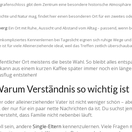
grafenschloss gibt dem Zentrum eine besondere historische Atmosphäre 
chte und Natur mag, findet hier einen besonderen Ort für ein zweites od
berg:
Ein Ort mit Ruhe, Aussicht und Abstand vom Alltag – passend, wenn be
unkompliziertes Kennenlernen bei Tageslicht eignen sich ruhige Wege un
 ist für viele Alleinerziehende ideal, weil das Treffen zeitlich überschaub
ffentlicher Ort meistens die beste Wahl. So bleibt alles entsp
 kann aus einem kurzen Kaffee später immer noch ein länger
sflug entstehen!
Warum Verständnis so wichtig ist
r oder alleinerziehender Vater ist nicht weniger schön – ab
der nur für ein paar nette Nachrichten da ist. Du suchst j
rsteht, dass Familie nicht nebenbei läuft.
ll sein, andere
Single-Eltern
kennenzulernen. Viele Fragen m