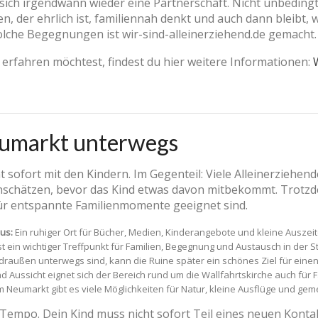
sich irgendwann wieder eine Partnerschaft. Nicht unbedingt 
n, der ehrlich ist, familiennah denkt und auch dann bleibt, w
olche Begegnungen ist wir-sind-alleinerziehend.de gemacht.
erfahren möchtest, findest du hier weitere Informationen:
eumarkt unterwegs
 sofort mit den Kindern. Im Gegenteil: Viele Alleinerziehe
schätzen, bevor das Kind etwas davon mitbekommt. Trotzdem 
 für entspannte Familienmomente geeignet sind.
us:
Ein ruhiger Ort für Bücher, Medien, Kinderangebote und kleine Auszeite
 ein wichtiger Treffpunkt für Familien, Begegnung und Austausch in der St
außen unterwegs sind, kann die Ruine später ein schönes Ziel für einen 
 Aussicht eignet sich der Bereich rund um die Wallfahrtskirche auch für
Neumarkt gibt es viele Möglichkeiten für Natur, kleine Ausflüge und geme
 Tempo. Dein Kind muss nicht sofort Teil eines neuen Kont