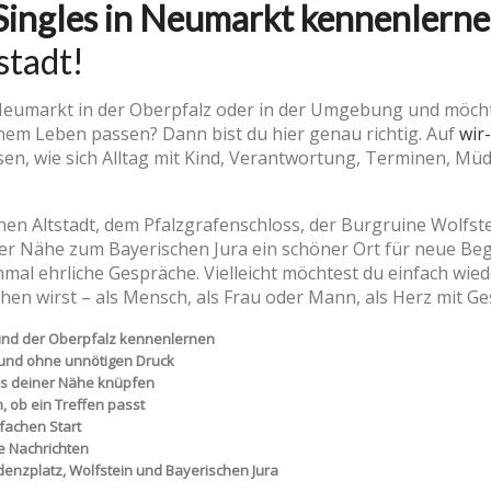
Singles in Neumarkt kennenlern
stadt!
in Neumarkt in der Oberpfalz oder in der Umgebung und möc
inem Leben passen? Dann bist du hier genau richtig. Auf
wir
sen, wie sich Alltag mit Kind, Verantwortung, Terminen, Mü
chen Altstadt, dem Pfalzgrafenschloss, der Burgruine Wolfst
der Nähe zum Bayerischen Jura ein schöner Ort für neue Beg
einmal ehrliche Gespräche. Vielleicht möchtest du einfach wie
hen wirst – als Mensch, als Frau oder Mann, als Herz mit Ge
und der Oberpfalz kennenlernen
ll und ohne unnötigen Druck
us deiner Nähe knüpfen
, ob ein Treffen passt
fachen Start
te Nachrichten
denzplatz, Wolfstein und Bayerischen Jura