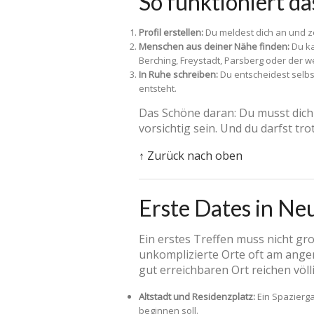
So funktioniert d
Profil erstellen:
Du meldest dich an und zei
Menschen aus deiner Nähe finden:
Du ka
Berching, Freystadt, Parsberg oder der
In Ruhe schreiben:
Du entscheidest selbst
entsteht.
Das Schöne daran: Du musst dich n
vorsichtig sein. Und du darfst tro
↑ Zurück nach oben
Erste Dates in Ne
Ein erstes Treffen muss nicht gro
unkomplizierte Orte oft am angen
gut erreichbaren Ort reichen völl
Altstadt und Residenzplatz:
Ein Spazierga
beginnen soll.