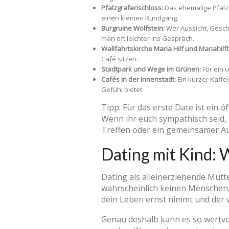
Pfalzgrafenschloss:
Das ehemalige Pfalz
einen kleinen Rundgang.
Burgruine Wolfstein:
Wer Aussicht, Geschi
man oft leichter ins Gespräch.
Wallfahrtskirche Maria Hilf und Mariahilf
Café sitzen.
Stadtpark und Wege im Grünen:
Für ein 
Cafés in der Innenstadt:
Ein kurzer Kaffee
Gefühl bietet.
Tipp: Für das erste Date ist ein ö
Wenn ihr euch sympathisch seid,
Treffen oder ein gemeinsamer Au
Dating mit Kind: 
Dating als alleinerziehende Mutte
wahrscheinlich keinen Menschen, 
dein Leben ernst nimmt und der ve
Genau deshalb kann es so wertvo