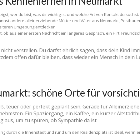
as Kennenlernen in Neumarkt
gst, wer du bist, was dir wichtig ist und welche Art von Kontakt du suchst.
nnst andere alleinerziehende Mütter und Väter aus Neumarkt, Postbauer-
 weiteren Umgebung entdecken.
, ob aus einer ersten Nachricht ein längeres Gespräch, ein Flirt, Freundsch
icht verstellen. Du darfst ehrlich sagen, dass dein Kind imme
tzdem offen dafür bleiben, dass wieder ein Mensch in dein Leb
umarkt: schöne Orte für vorsich
ß, teuer oder perfekt geplant sein. Gerade für Alleinerziehe
ehmsten. Ein Spaziergang, ein Kaffee, ein kurzer Altstadt
ig aus, um zu spüren, ob Sympathie da ist.
ng durch die Innenstadt und rund um den Residenzplatz ist ideal, wenn ei