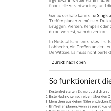
irgendwann wieder Pläne machen ka
finanzielle Verantwortung und die
Genau deshalb kann eine
Singleb
Treffen planen zu müssen. Du kan
Brüggen, Viersen, Kempen oder d
du antwortest, wem du vertraust 
In Nettetal kann ein erstes Tref
Lobberich, ein Treffen an der L
De Wittsee. Es muss nicht perfekt
↑ Zurück nach oben
So funktioniert di
Kostenfrei starten:
Du meldest dich an un
Erste Nachrichten schreiben:
Über den
Ch
Menschen aus deiner Nähe entdecken:
D
Ein Treffen planen, wenn es passt:
Aus ei