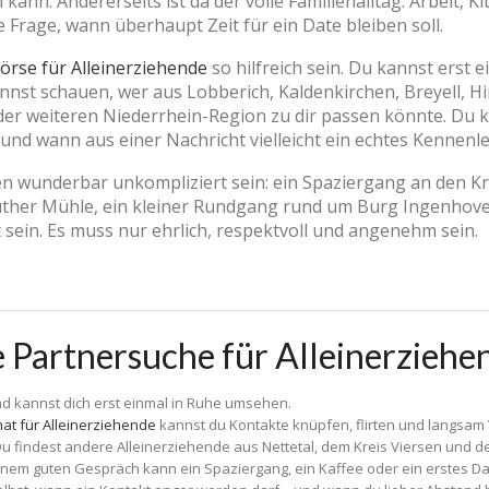
nn. Andererseits ist da der volle Familienalltag: Arbeit, Ki
 Frage, wann überhaupt Zeit für ein Date bleiben soll.
örse für Alleinerziehende
so hilfreich sein. Du kannst erst 
nst schauen, wer aus Lobberich, Kaldenkirchen, Breyell, Hi
er weiteren Niederrhein-Region zu dir passen könnte. Du k
und wann aus einer Nachricht vielleicht ein echtes Kennenle
fen wunderbar unkompliziert sein: ein Spaziergang an den Kr
euther Mühle, ein kleiner Rundgang rund um Burg Ingenho
 sein. Es muss nur ehrlich, respektvoll und angenehm sein.
e Partnersuche für Alleinerziehe
d kannst dich erst einmal in Ruhe umsehen.
at für Alleinerziehende
kannst du Kontakte knüpfen, flirten und langsam
u findest andere Alleinerziehende aus Nettetal, dem Kreis Viersen und 
nem guten Gespräch kann ein Spaziergang, ein Kaffee oder ein erstes D