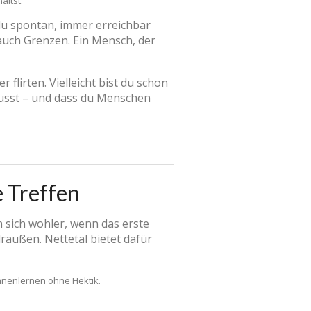
ältst.
du spontan, immer erreichbar
auch Grenzen. Ein Mensch, der
 flirten. Vielleicht bist du schon
n musst – und dass du Menschen
e Treffen
n sich wohler, wenn das erste
raußen. Nettetal bietet dafür
nnenlernen ohne Hektik.