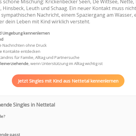
rs schöne Mischung: Krickenbecker Seen, De Wittsee, Nette
l, Hinsbeck, Leuth und Schaag. Ein neuer Kontakt muss nich
r sympathischen Nachricht, einem Spaziergang am Wasser, e
er dein Leben mit Kind wirklich versteht.
und Umgebung kennenlernen
nd
te Nachrichten ohne Druck
e Kontakte entdecken
tändnis für Familie, Alltag und Partnersuche
 Alleinerziehende
, wenn Unterstützung im Alltag wichtig ist
Jetzt Singles mit Kind aus Nettetal kennenlernen
hende Singles in Nettetal
le?
hende passt