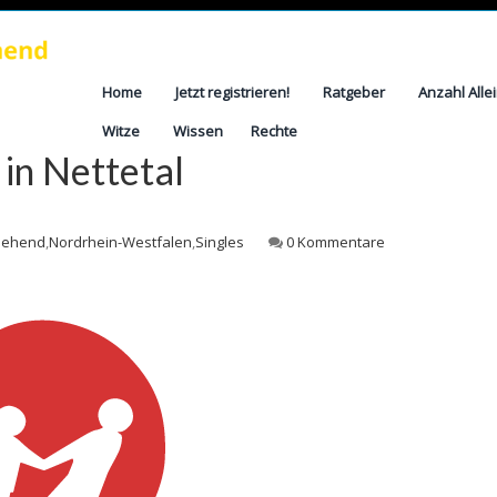
Home
Jetzt registrieren!
Ratgeber
Anzahl Alle
Witze
Wissen
Rechte
 in Nettetal
ziehend
,
Nordrhein-Westfalen
,
Singles
0 Kommentare