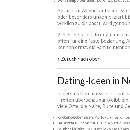
Dein Tempo behalten:
Du entscheidest se
Gerade für Alleinerziehende ist
oder besonders unkompliziert bi
wirklich zu dir passt, wird genau
Vielleicht suchst du erst einmal n
offen für eine feste Beziehung. A
kennenlernst, die Familie nicht a
↑ Zurück nach oben
Dating-Ideen in Ne
Ein erstes Date muss nicht laut, 
Treffen überschaubar bleibt: ein
viele Orte, die Nähe, Ruhe und G
Krickenbecker Seen:
Perfekt für einen e
De Wittsee:
Schön für alle, die Natur, 
Leuther Mühle:
Ein Ort mit lokalem Charak