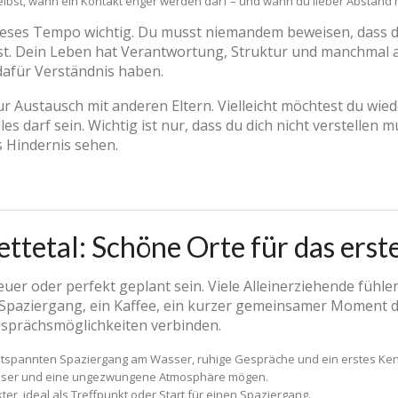
lbst, wann ein Kontakt enger werden darf – und wann du lieber Abstand h
 dieses Tempo wichtig. Du musst niemandem beweisen, dass 
st. Dein Leben hat Verantwortung, Struktur und manchmal 
 dafür Verständnis haben.
ur Austausch mit anderen Eltern. Vielleicht möchtest du wieder
lles darf sein. Wichtig ist nur, dass du dich nicht verstelle
ls Hindernis sehen.
ttetal: Schöne Orte für das erst
teuer oder perfekt geplant sein. Viele Alleinerziehende fühle
 Spaziergang, ein Kaffee, ein kurzer gemeinsamer Moment d
esprächsmöglichkeiten verbinden.
ntspannten Spaziergang am Wasser, ruhige Gespräche und ein erstes Ke
Wasser und eine ungezwungene Atmosphäre mögen.
ter, ideal als Treffpunkt oder Start für einen Spaziergang.