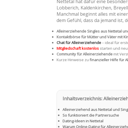
Nettetal hat dafür eine besonde
Lobberich, Kaldenkirchen, Breyel
Manchmal beginnt alles mit eine
dem Gefühl, dass da jemand ist, d
Alleinerziehende Singles aus Nettetal 
Kontaktbörse für Mütter und Väter mit Ki
Chat für Alleinerziehende
– ideal für ers
Mitgliedschaft kostenlos
starten und neu
Community für Alleinerziehende
mit Vers
Kurze Hinweise zu
finanzieller Hilfe für
Inhaltsverzeichnis: Alleinerzie
Alleinerziehend aus Nettetal und Sing
So funktioniert die Partnersuche
Dating-Ideen in Nettetal
Warum Online-Dating für Alleinerzie