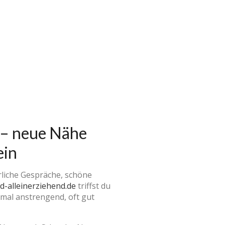
– neue Nähe
ein
rliche Gespräche, schöne
nd-alleinerziehend.de
triffst du
chmal anstrengend, oft gut