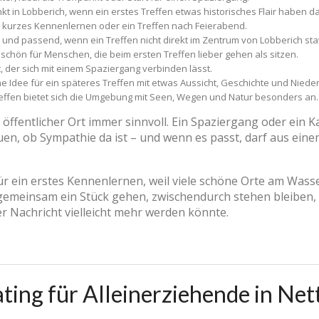
 in Lobberich, wenn ein erstes Treffen etwas historisches Flair haben da
in kurzes Kennenlernen oder ein Treffen nach Feierabend.
 und passend, wenn ein Treffen nicht direkt im Zentrum von Lobberich stat
 schön für Menschen, die beim ersten Treffen lieber gehen als sitzen.
, der sich mit einem Spaziergang verbinden lässt.
e Idee für ein späteres Treffen mit etwas Aussicht, Geschichte und Niede
effen bietet sich die Umgebung mit Seen, Wegen und Natur besonders an.
n öffentlicher Ort immer sinnvoll. Ein Spaziergang oder ein 
en, ob Sympathie da ist – und wenn es passt, darf aus ei
für ein erstes Kennenlernen, weil viele schöne Orte am Wass
, gemeinsam ein Stück gehen, zwischendurch stehen bleiben
r Nachricht vielleicht mehr werden könnte.
ng für Alleinerziehende in Nett