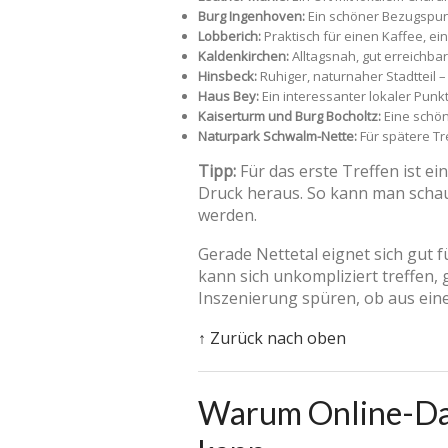
Burg Ingenhoven:
Ein schöner Bezugspunkt
Lobberich:
Praktisch für einen Kaffee, e
Kaldenkirchen:
Alltagsnah, gut erreichbar
Hinsbeck:
Ruhiger, naturnaher Stadtteil –
Haus Bey:
Ein interessanter lokaler Punkt
Kaiserturm und Burg Bocholtz:
Eine schön
Naturpark Schwalm-Nette:
Für spätere Tr
Tipp:
Für das erste Treffen ist ei
Druck heraus. So kann man schau
werden.
Gerade Nettetal eignet sich gut 
kann sich unkompliziert treffen
Inszenierung spüren, ob aus eine
↑ Zurück nach oben
Warum Online-Dati