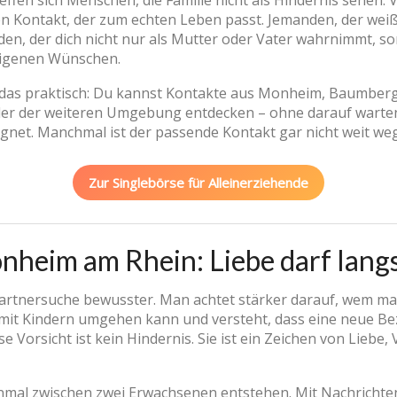
reffen sich Menschen, die Familie nicht als Hindernis sehen. 
nen Kontakt, der zum echten Leben passt. Jemanden, der weiß
en, der dich nicht nur als Mutter oder Vater wahrnimmt, s
igenen Wünschen.
das praktisch: Du kannst Kontakte aus Monheim, Baumberg
er der weiteren Umgebung entdecken – ohne darauf warten 
egnet. Manchmal ist der passende Kontakt gar nicht weit weg
Zur Singlebörse für Alleinerziehende
onheim am Rhein: Liebe darf lan
Partnersuche bewusster. Man achtet stärker darauf, wem man
ch mit Kindern umgehen kann und versteht, dass eine neue Be
se Vorsicht ist kein Hindernis. Sie ist ein Zeichen von Lie
inmal zwischen zwei Erwachsenen entstehen. Mit Nachrichte