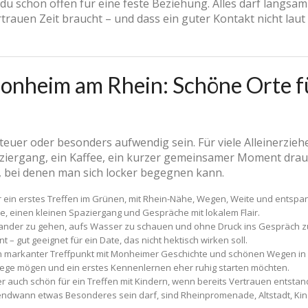
st du schon offen für eine feste Beziehung. Alles darf langsa
rtrauen Zeit braucht – und dass ein guter Kontakt nicht lau
onheim am Rhein: Schöne Orte fü
 teuer oder besonders aufwendig sein. Für viele Alleinerzie
aziergang, ein Kaffee, ein kurzer gemeinsamer Moment dra
, bei denen man sich locker begegnen kann.
r ein erstes Treffen im Grünen, mit Rhein-Nähe, Wegen, Weite und entsp
ee, einen kleinen Spaziergang und Gespräche mit lokalem Flair.
nander zu gehen, aufs Wasser zu schauen und ohne Druck ins Gespräch 
 – gut geeignet für ein Date, das nicht hektisch wirken soll.
n markanter Treffpunkt mit Monheimer Geschichte und schönen Wegen in
 Wege mögen und ein erstes Kennenlernen eher ruhig starten möchten.
r auch schön für ein Treffen mit Kindern, wenn bereits Vertrauen entstand
ndwann etwas Besonderes sein darf, sind Rheinpromenade, Altstadt, Kino,