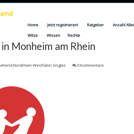
Home
Jetzt registrieren!
Ratgeber
Anzahl Alle
Witze
Wissen
Rechte
e in Monheim am Rhein
ziehend
,
Nordrhein-Westfalen
,
Singles
0 Kommentare