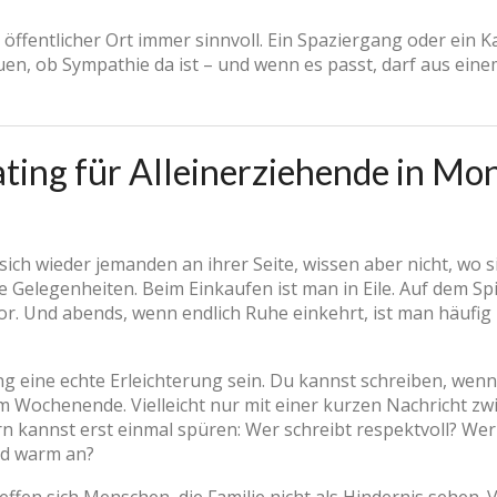
n öffentlicher Ort immer sinnvoll. Ein Spaziergang oder ein 
en, ob Sympathie da ist – und wenn es passt, darf aus ei
ing für Alleinerziehende in Mon
ich wieder jemanden an ihrer Seite, wissen aber nicht, wo si
 Gelegenheiten. Beim Einkaufen ist man in Eile. Auf dem Spi
vor. Und abends, wenn endlich Ruhe einkehrt, ist man häuf
 eine echte Erleichterung sein. Du kannst schreiben, wenn e
am Wochenende. Vielleicht nur mit einer kurzen Nachricht z
rn kannst erst einmal spüren: Wer schreibt respektvoll? We
und warm an?