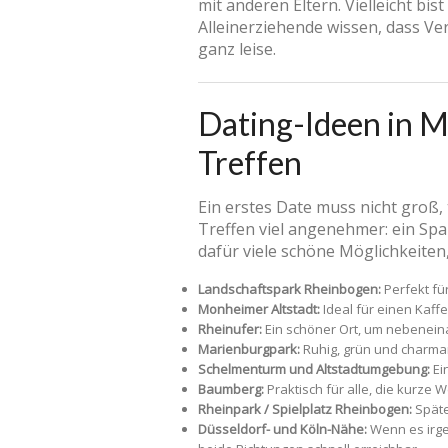
mit anderen Eltern. Vielleicht bi
Alleinerziehende wissen, dass Ve
ganz leise.
Dating-Ideen in M
Treffen
Ein erstes Date muss nicht groß,
Treffen viel angenehmer: ein Sp
dafür viele schöne Möglichkeiten
Landschaftspark Rheinbogen:
Perfekt fü
Monheimer Altstadt:
Ideal für einen Kaff
Rheinufer:
Ein schöner Ort, um nebenei
Marienburgpark:
Ruhig, grün und charmant
Schelmenturm und Altstadtumgebung:
Ei
Baumberg:
Praktisch für alle, die kurze
Rheinpark / Spielplatz Rheinbogen:
Späte
Düsseldorf- und Köln-Nähe:
Wenn es irge