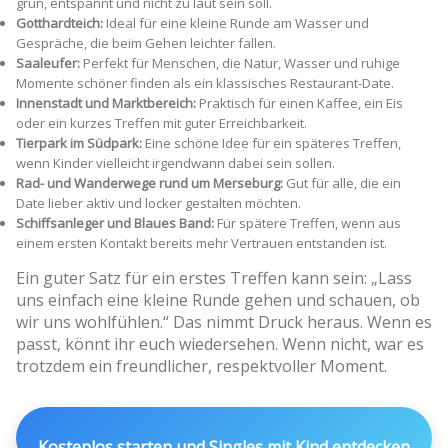
grün, entspannt und nicht zu laut sein soll.
Gotthardteich:
Ideal für eine kleine Runde am Wasser und
Gespräche, die beim Gehen leichter fallen.
Saaleufer:
Perfekt für Menschen, die Natur, Wasser und ruhige
Momente schöner finden als ein klassisches Restaurant-Date.
Innenstadt und Marktbereich:
Praktisch für einen Kaffee, ein Eis
oder ein kurzes Treffen mit guter Erreichbarkeit.
Tierpark im Südpark:
Eine schöne Idee für ein späteres Treffen,
wenn Kinder vielleicht irgendwann dabei sein sollen.
Rad- und Wanderwege rund um Merseburg:
Gut für alle, die ein
Date lieber aktiv und locker gestalten möchten.
Schiffsanleger und Blaues Band:
Für spätere Treffen, wenn aus
einem ersten Kontakt bereits mehr Vertrauen entstanden ist.
Ein guter Satz für ein erstes Treffen kann sein: „Lass
uns einfach eine kleine Runde gehen und schauen, ob
wir uns wohlfühlen.“ Das nimmt Druck heraus. Wenn es
passt, könnt ihr euch wiedersehen. Wenn nicht, war es
trotzdem ein freundlicher, respektvoller Moment.
Kostenlos starten und Singles mit Kind entdecken