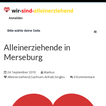
Anmelden
Bitte wähle deine Seite
Home
Alleinerziehende in
Jetzt registrieren!
Merseburg
Ratgeber
Anzahl Alleinerziehende
24. September 2019
Markus
Finanzielle Hilfe
Alleinerziehend
,
Sachsen-Anhalt
,
Singles
0 Kommentare
Witze
Wissen
Rechte