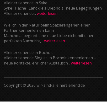
Alleinerziehende in Syke
Syke · Hache · Landkreis Diepholz · neue Begegnungen
Alleinerziehende...
weiterlesen
Wie ich in der Natur beim Spazierengehen einen
Partner kennenlernen kann
Manchmal beginnt eine neue Liebe nicht mit einer
perfekten Nachricht,...
weiterlesen
Alleinerziehende in Bocholt
Alleinerziehende Singles in Bocholt kennenlernen –
neue Kontakte, ehrlicher Austausch...
weiterlesen
Copyright © 2026 wir-sind-alleinerziehend.de.