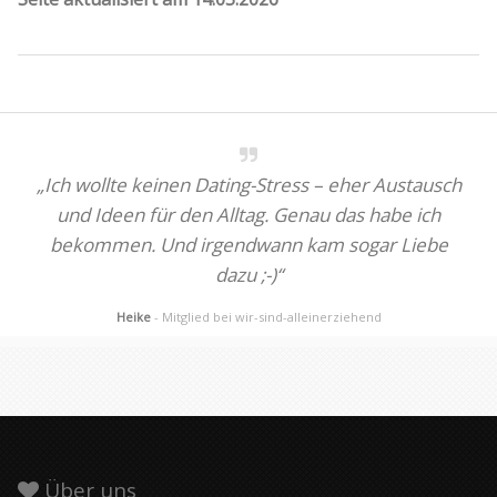
„Ich wollte keinen Dating-Stress – eher Austausch
und Ideen für den Alltag. Genau das habe ich
bekommen. Und irgendwann kam sogar Liebe
dazu ;-)“
Heike
- Mitglied bei wir-sind-alleinerziehend
Über uns