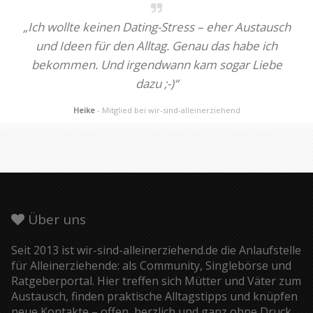
„Ich wollte keinen Dating-Stress – eher Austausch
und Ideen für den Alltag. Genau das habe ich
bekommen. Und irgendwann kam sogar Liebe
dazu ;-)“
Heike
- Mitglied bei wir-sind-alleinerziehend
Über uns
Seit 2013 ist wir-sind-alleinerziehend.de die Anlaufstelle
für Alleinerziehende: als Community, Singlebörse und
Ratgeberportal. Hier treffen sich Mütter und Väter zum
Austausch, finden praktische Alltagstipps und knüpfen
neue Kontakte – offen, herzlich und ganz ohne Druck.