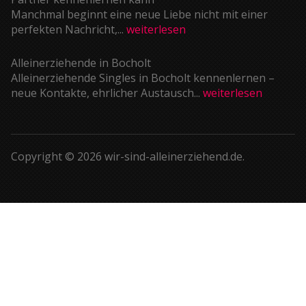
Manchmal beginnt eine neue Liebe nicht mit einer
perfekten Nachricht,...
weiterlesen
Alleinerziehende in Bocholt
Alleinerziehende Singles in Bocholt kennenlernen –
neue Kontakte, ehrlicher Austausch...
weiterlesen
Copyright © 2026 wir-sind-alleinerziehend.de.