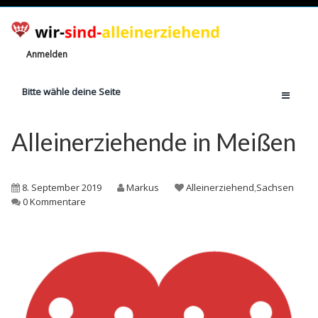
Anmelden
Bitte wähle deine Seite
Home
Alleinerziehende in Meißen
Jetzt registrieren!
Ratgeber
8. September 2019
Markus
Alleinerziehend
,
Sachsen
Anzahl Alleinerziehende
0 Kommentare
Finanzielle Hilfe
Witze
Wissen
Rechte