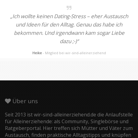
„Ich wollte keinen Dating-Stress – eher Austausch
und Ideen für den Alltag. Genau das habe ich
bekommen. Und irgendwann kam sogar Liebe
dazu ;-)“
Heike
- Mitglied bei wir-sind-alleinerziehend
Über uns
Seit 2013 ist wir-sind-alleinerziehend.de die Anlaufstelle
für Alleinerziehende: als Community, Singlebörse und
Ratgeberportal. Hier treffen sich Mütter und Väter zum
Austausch, finden praktische Alltagstipps und knüpfen