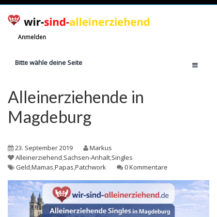
Anmelden
Bitte wähle deine Seite
Home
Alleinerziehende in
Jetzt registrieren!
Magdeburg
Ratgeber
Anzahl Alleinerziehende
23. September 2019
Markus
Finanzielle Hilfe
Alleinerziehend
,
Sachsen-Anhalt
,
Singles
Geld
,
Mamas
,
Papas
,
Patchwork
0 Kommentare
Witze
Wissen
Rechte