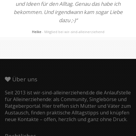
und Ideen für den Alltag. Genau das habe ich
bekommen. Und irgendwann kam sogar Liebe
dazu ;-)“
Heike
- Mitglied bei wir-sind-alleinerziehend
Über uns
Seit 2013 ist wir-sind-alleinerziehend.de die Anlaufstelle
für Alleinerziehende: als Community, Singlebörse und
Ratgeberportal. Hier treffen sich Mütter und Väter zum
Austausch, finden praktische Alltagstipps und knüpfen
neue Kontakte – offen, herzlich und ganz ohne Druck.
Rechtliches