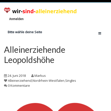
Anmelden
Bitte wähle deine Seite
Home
Alleinerziehende
Jetzt registrieren!
Leopoldshöhe
Ratgeber
Anzahl Alleinerziehende
24. Juni 2018
Markus
Finanzielle Hilfe
Alleinerziehend
,
Nordrhein-Westfalen
,
Singles
0 Kommentare
Witze
Wissen
Rechte