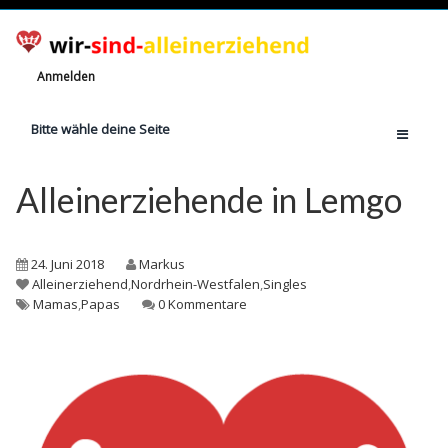
Anmelden
Bitte wähle deine Seite
Home
Alleinerziehende in Lemgo
Jetzt registrieren!
Ratgeber
24. Juni 2018
Markus
Anzahl Alleinerziehende
Alleinerziehend
,
Nordrhein-Westfalen
,
Singles
Mamas
,
Papas
0 Kommentare
Finanzielle Hilfe
Witze
Wissen
Rechte