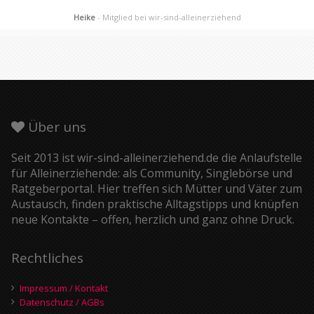
Heike
- Mitglied bei wir-sind-alleinerziehend
Über uns
Seit 2013 ist wir-sind-alleinerziehend.de die Anlaufstelle
für Alleinerziehende: als Community, Singlebörse und
Ratgeberportal. Hier treffen sich Mütter und Väter zum
Austausch, finden praktische Alltagstipps und knüpfen
neue Kontakte – offen, herzlich und ganz ohne Druck.
Rechtliches
Impressum / Kontakt
Datenschutz / AGBs