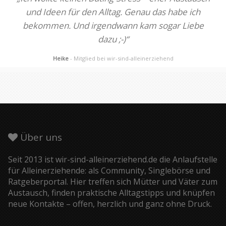
und Ideen für den Alltag. Genau das habe ich
bekommen. Und irgendwann kam sogar Liebe
dazu ;-)“
Heike
- Mitglied bei wir-sind-alleinerziehend
Über uns
Seit 2013 ist wir-sind-alleinerziehend.de die Anlaufstelle
für Alleinerziehende: als Community, Singlebörse und
Ratgeberportal. Hier treffen sich Mütter und Väter zum
Austausch, finden praktische Alltagstipps und knüpfen
neue Kontakte – offen, herzlich und ganz ohne Druck.