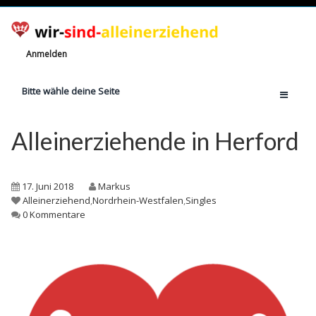
Anmelden
Bitte wähle deine Seite
Home
Alleinerziehende in Herford
Jetzt registrieren!
Ratgeber
17. Juni 2018
Markus
Anzahl Alleinerziehende
Alleinerziehend
,
Nordrhein-Westfalen
,
Singles
0 Kommentare
Finanzielle Hilfe
Witze
Wissen
Rechte