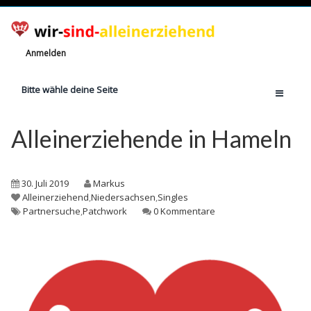
Anmelden
Bitte wähle deine Seite
Home
Alleinerziehende in Hameln
Jetzt registrieren!
Ratgeber
30. Juli 2019
Markus
Anzahl Alleinerziehende
Alleinerziehend
,
Niedersachsen
,
Singles
Partnersuche
,
Patchwork
0 Kommentare
Finanzielle Hilfe
Witze
Wissen
Rechte