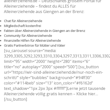
alleinerziehend.de – Deutschlands großem Portal für
Alleinerziehende – findest du ALLES für
Alleinerziehende aus Giengen an der Brenz:
Chat für Alleinerziehende
Mitgliedschaft kostenfrei
Fakten über Alleinerziehende in Giengen an der Brenz
Community für Alleinerziehende
Finanzielle Hilfen für Alleinerziehende
Gratis Partnerbörse für Mütter und Väter
[su_carousel source=”media:
3299,3305,3292,3293,3310,3304,3297,3313,3311,3306,330
limit=”95″ width=”2000″ height=”280″ items=”6″
title=”no” autoplay=”2000″ speed=”500″] [su_button
url=”https://wir-sind-alleinerziehend.de/nur-noch-ein-
schritt/” style=”bubbles” background=”#94ff30″
color=”#114beb” size=”13″ icon_color=”#f6162d”
text_shadow=”1px 2px 3px #ffffff”]Lerne jetzt tausende
Alleinerziehende völlig gratis kennen – Klicke hier…
[/su_button]