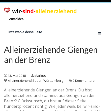
Anmelden
Bitte wähle deine Seite
Home
Alleinerziehende Giengen
Jetzt registrieren!
an der Brenz
Ratgeber
Anzahl Alleinerziehende
13. Mai 2018
Markus
Finanzielle Hilfe
Alleinerziehend
,
Baden-Württemberg
0 Kommentare
Witze
Alleinerziehende Giengen an der Brenz: Du bist
alleinerziehend und stammst aus Giengen an der
Wissen
Brenz? Glückwunsch, du bist auf dieser Seite
Rechte
hundertprozent richtig! Wie jeder weiß bei wir-sind-