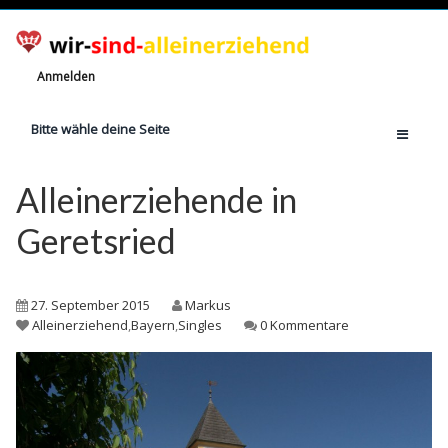
Anmelden
Bitte wähle deine Seite
Home
Alleinerziehende in
Jetzt registrieren!
Geretsried
Ratgeber
Anzahl Alleinerziehende
27. September 2015
Markus
Finanzielle Hilfe
Alleinerziehend
,
Bayern
,
Singles
0 Kommentare
Witze
Wissen
Rechte