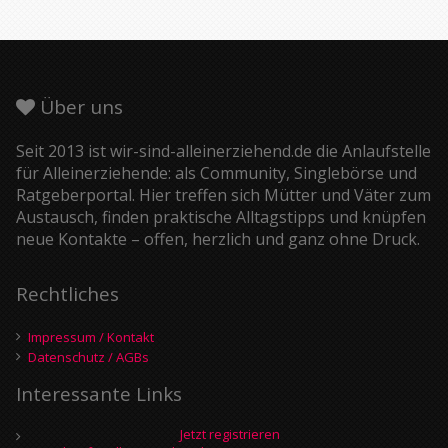
Über uns
Seit 2013 ist wir-sind-alleinerziehend.de die Anlaufstelle
für Alleinerziehende: als Community, Singlebörse und
Ratgeberportal. Hier treffen sich Mütter und Väter zum
Austausch, finden praktische Alltagstipps und knüpfen
neue Kontakte – offen, herzlich und ganz ohne Druck.
Rechtliches
Impressum / Kontakt
Datenschutz / AGBs
Interessante Links
Jetzt registrieren