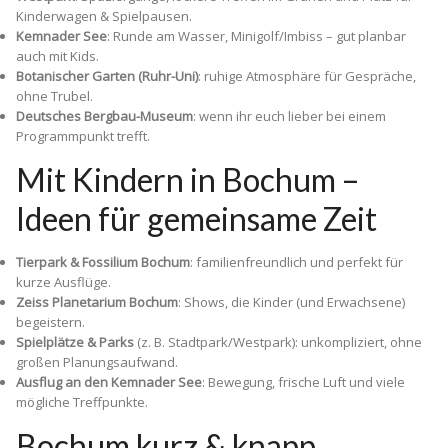
Kinderwagen & Spielpausen.
Kemnader See
: Runde am Wasser, Minigolf/Imbiss – gut planbar
auch mit Kids.
Botanischer Garten (Ruhr-Uni)
: ruhige Atmosphäre für Gespräche,
ohne Trubel.
Deutsches Bergbau-Museum
: wenn ihr euch lieber bei einem
Programmpunkt trefft.
Mit Kindern in Bochum –
Ideen für gemeinsame Zeit
Tierpark & Fossilium Bochum
: familienfreundlich und perfekt für
kurze Ausflüge.
Zeiss Planetarium Bochum
: Shows, die Kinder (und Erwachsene)
begeistern.
Spielplätze & Parks
(z. B. Stadtpark/Westpark): unkompliziert, ohne
großen Planungsaufwand.
Ausflug an den Kemnader See
: Bewegung, frische Luft und viele
mögliche Treffpunkte.
Bochum kurz & knapp