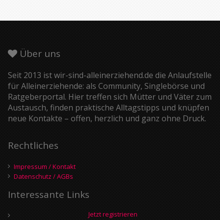
Über uns
Seit 2013 ist wir-sind-alleinerziehend.de die Anlaufstelle
für Alleinerziehende: als Community, Singlebörse und
Ratgeberportal. Hier treffen sich Mütter und Väter zum
Austausch, finden praktische Alltagstipps und knüpfen
neue Kontakte – offen, herzlich und ganz ohne Druck.
Rechtliches
Impressum / Kontakt
Datenschutz / AGBs
Interessante Links
Jetzt registrieren