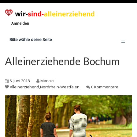
Anmelden
Bitte wähle deine Seite
Home
Alleinerziehende Bochum
Jetzt registrieren!
Ratgeber
6. Juni 2018
Markus
Anzahl Alleinerziehende
Alleinerziehend
,
Nordrhein-Westfalen
0 Kommentare
Finanzielle Hilfe
Witze
Wissen
Rechte