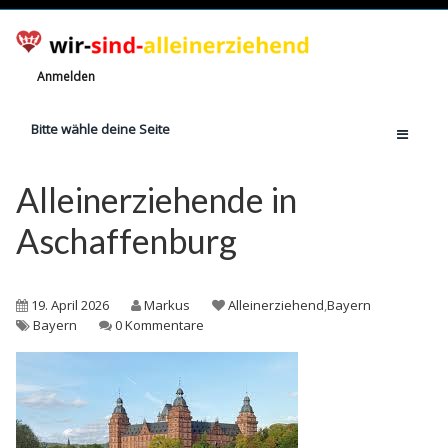
Anmelden
Bitte wähle deine Seite
Home
Alleinerziehende in
Jetzt registrieren!
Aschaffenburg
Ratgeber
Anzahl Alleinerziehende
19. April 2026
Markus
Alleinerziehend
,
Bayern
Finanzielle Hilfe
Bayern
0 Kommentare
Witze
Wissen
Rechte