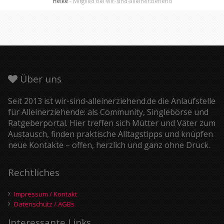
Heike
- Mitglied bei wir-sind-alleinerziehend
Über uns
Seit 2013 ist wir-sind-alleinerziehend.de die Anlaufstelle
für Alleinerziehende: als Community, Singlebörse und
Ratgeberportal. Hier treffen sich Mütter und Väter zum
Austausch, finden praktische Alltagstipps und knüpfen
neue Kontakte – offen, herzlich und ganz ohne Druck.
Rechtliches
Impressum / Kontakt
Datenschutz / AGBs
Interessante Links