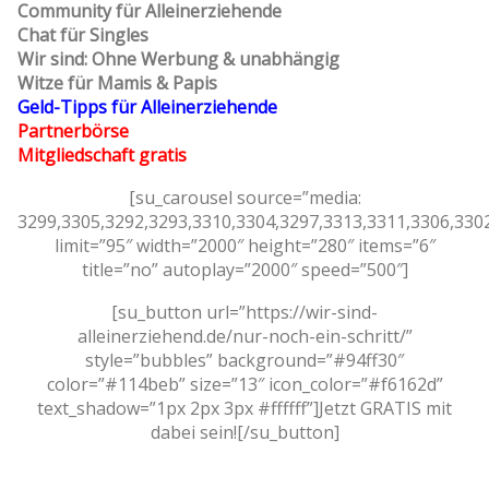
Community für Alleinerziehende
Chat für Singles
Wir sind: Ohne Werbung & unabhängig
Witze für Mamis & Papis
Geld-Tipps für Alleinerziehende
Partnerbörse
Mitgliedschaft gratis
[su_carousel source=”media:
3299,3305,3292,3293,3310,3304,3297,3313,3311,3306,330
limit=”95″ width=”2000″ height=”280″ items=”6″
title=”no” autoplay=”2000″ speed=”500″]
[su_button url=”https://wir-sind-
alleinerziehend.de/nur-noch-ein-schritt/”
style=”bubbles” background=”#94ff30″
color=”#114beb” size=”13″ icon_color=”#f6162d”
text_shadow=”1px 2px 3px #ffffff”]Jetzt GRATIS mit
dabei sein![/su_button]