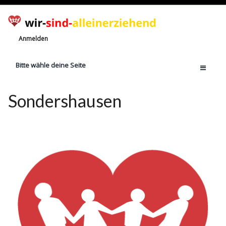
Anmelden
Bitte wähle deine Seite
Home
Sondershausen
Jetzt registrieren!
Ratgeber
Anzahl Alleinerziehende
Finanzielle Hilfe
Witze
Wissen
Rechte