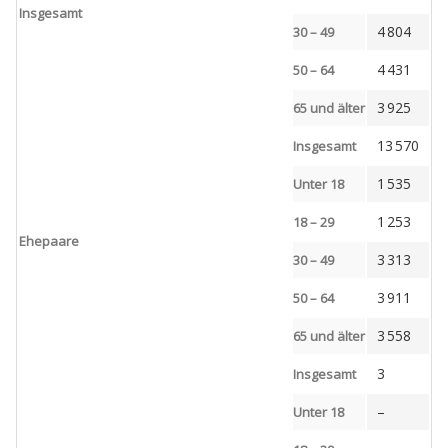
Insgesamt
4 804
30 – 49
4 431
50 – 64
3 925
65 und älter
13 570
Insgesamt
1 535
Unter 18
1 253
18 – 29
Ehepaare
3 313
30 – 49
3 911
50 – 64
3 558
65 und älter
3
Insgesamt
–
Unter 18