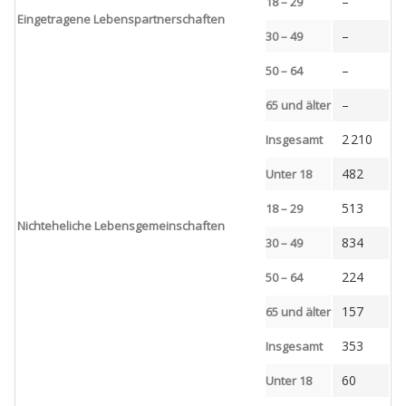
–
18 – 29
Eingetragene Lebenspartnerschaften
–
30 – 49
–
50 – 64
–
65 und älter
2 210
Insgesamt
482
Unter 18
513
18 – 29
Nichteheliche Lebensgemeinschaften
834
30 – 49
224
50 – 64
157
65 und älter
353
Insgesamt
60
Unter 18