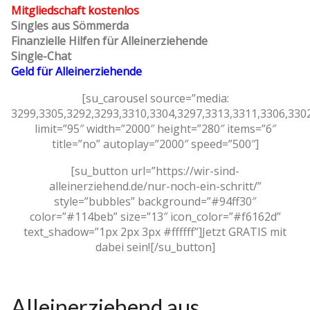
Mitgliedschaft kostenlos
Singles aus Sömmerda
Finanzielle Hilfen für Alleinerziehende
Single-Chat
Geld für Alleinerziehende
[su_carousel source=”media:
3299,3305,3292,3293,3310,3304,3297,3313,3311,3306,330
limit=”95″ width=”2000″ height=”280″ items=”6″
title=”no” autoplay=”2000″ speed=”500″]
[su_button url=”https://wir-sind-
alleinerziehend.de/nur-noch-ein-schritt/”
style=”bubbles” background=”#94ff30″
color=”#114beb” size=”13″ icon_color=”#f6162d”
text_shadow=”1px 2px 3px #ffffff”]Jetzt GRATIS mit
dabei sein![/su_button]
Alleinerziehend aus