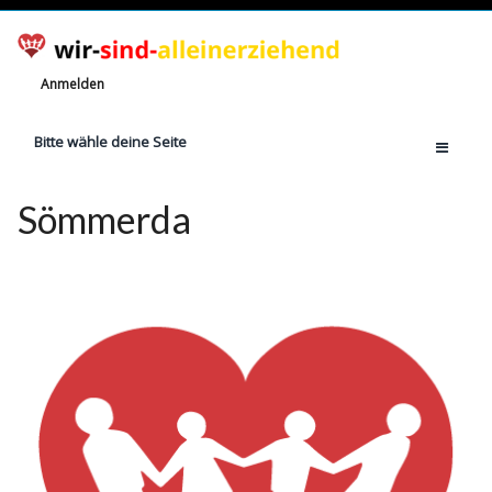
Anmelden
Bitte wähle deine Seite
Home
Sömmerda
Jetzt registrieren!
Ratgeber
Anzahl Alleinerziehende
Finanzielle Hilfe
Witze
Wissen
Rechte