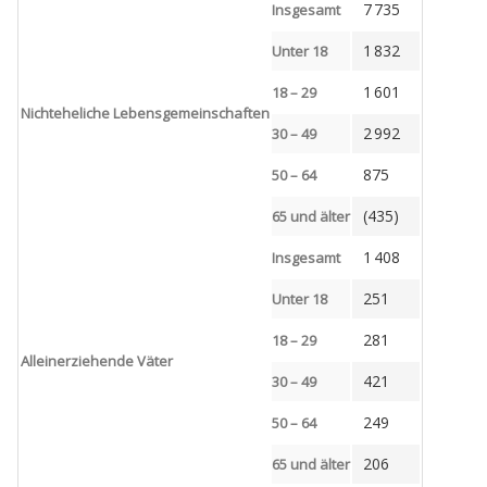
7 735
Insgesamt
1 832
Unter 18
1 601
18 – 29
Nichteheliche Lebensgemeinschaften
2 992
30 – 49
875
50 – 64
(435)
65 und älter
1 408
Insgesamt
251
Unter 18
281
18 – 29
Alleinerziehende Väter
421
30 – 49
249
50 – 64
206
65 und älter