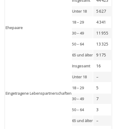
44 423
Insgesamt
5 627
Unter 18
4 341
18 – 29
Ehepaare
11 955
30 – 49
13 325
50 – 64
9 175
65 und älter
16
Insgesamt
–
Unter 18
5
18 – 29
Eingetragene Lebenspartnerschaften
7
30 – 49
3
50 – 64
–
65 und älter