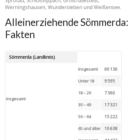
Sprötau, Schloßvippach, Großrudestedt,
Werningshausen, Wundersleben und Weißensee.
Alleinerziehende Sömmerda:
Fakten
Sömmerda (Landkreis)
60 136
Insgesamt
9 595
Unter 18
7 360
18 – 29
Insgesamt
17 321
30 – 49
15 222
50 – 64
10 638
65 und älter