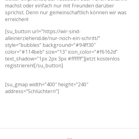
machst oder einfach nur mit Freunden darüber
sprichst. Denn nur gemeinschaftlich können wir was
erreichen!
[su_button url=”https://wir-sind-
alleinerziehend.de/nur-noch-ein-schritt/”
style=”bubbles” background=”#94ff30″
color=”#114beb” size=”13″ icon_color=”#f6162d”
text_shadow=”1px 2px 3px #ffffff”]Jetzt kostenlos
registrieren![/su_button]
[su_gmap width=”400″ height=”240″
address=”Schlüchtern”]