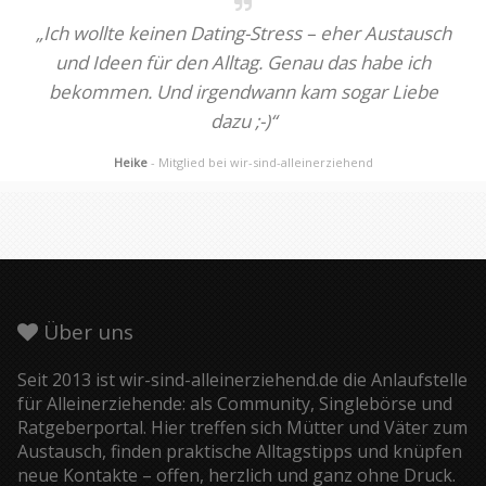
„Ich wollte keinen Dating-Stress – eher Austausch
und Ideen für den Alltag. Genau das habe ich
bekommen. Und irgendwann kam sogar Liebe
dazu ;-)“
Heike
- Mitglied bei wir-sind-alleinerziehend
Über uns
Seit 2013 ist wir-sind-alleinerziehend.de die Anlaufstelle
für Alleinerziehende: als Community, Singlebörse und
Ratgeberportal. Hier treffen sich Mütter und Väter zum
Austausch, finden praktische Alltagstipps und knüpfen
neue Kontakte – offen, herzlich und ganz ohne Druck.