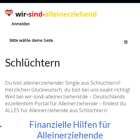
Anmelden
Bitte wähle deine Seite
Home
Schlüchtern
Jetzt registrieren!
Ratgeber
Du bist alleinerziehender Single aus Schlüchtern?
Anzahl Alleinerziehende
Herzlichen Glückwunsch, du bist bei uns exakt richtig!
Weil bei wir-sind-alleinerziehend.de – Deutschlands
Finanzielle Hilfe
exzellentem Portal für Alleinerziehende – findest du
Witze
ALLES für Alleinerziehende aus Schlüchtern:
Wissen
Finanzielle Hilfen für
Rechte
Alleinerziehende