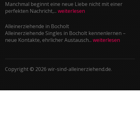
Manchmal beginnt eine neue Liebe nicht mit einer
perfekten Nachricht,...
weiterlesen
Alleinerziehende in Bocholt
Alleinerziehende Singles in Bocholt kennenlernen –
neue Kontakte, ehrlicher Austausch...
weiterlesen
Copyright © 2026 wir-sind-alleinerziehend.de.