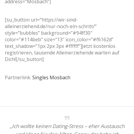
address=”Mosbach”]
[su_button url=”https://wir-sind-
alleinerziehend.de/nur-noch-ein-schritt/”
style=”bubbles” background=”#94ff30″
color=”#114beb” size=”13″ icon_color=”#f6162d”
text_shadow=”1px 2px 3px #ffffff”]Jetzt kostenlos
registrieren, tausende Alleinerziehende warten auf
Dich![/su_button]
Partnerlink:
Singles Mosbach
„Ich wollte keinen Dating-Stress – eher Austausch