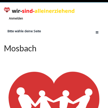
Anmelden
Bitte wähle deine Seite
Home
Mosbach
Jetzt registrieren!
Ratgeber
Anzahl Alleinerziehende
Finanzielle Hilfe
Witze
Wissen
Rechte