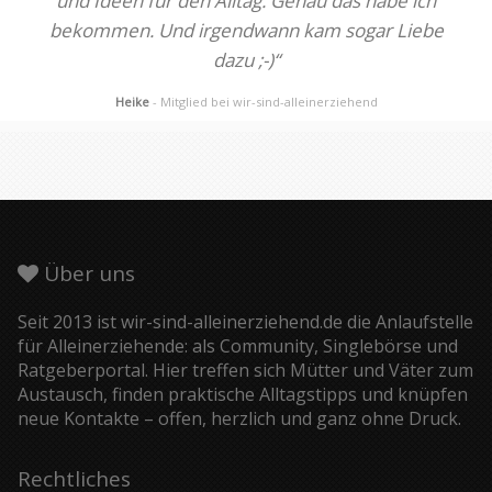
und Ideen für den Alltag. Genau das habe ich
bekommen. Und irgendwann kam sogar Liebe
dazu ;-)“
Heike
- Mitglied bei wir-sind-alleinerziehend
Über uns
Seit 2013 ist wir-sind-alleinerziehend.de die Anlaufstelle
für Alleinerziehende: als Community, Singlebörse und
Ratgeberportal. Hier treffen sich Mütter und Väter zum
Austausch, finden praktische Alltagstipps und knüpfen
neue Kontakte – offen, herzlich und ganz ohne Druck.
Rechtliches