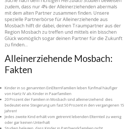
Suche nach dem richtigen Herzblatt! Studien beweisen
zudem, dass nur 4% der Alleinerziehenden abermals
mit dem alten Partner zusammen finden. Unsere
spezielle Partnerbörse für Alleinerziehende aus
Mosbach hilft dir dabei, deinen Traumpartner aus der
Region Mosbach zu treffen und mittels ein bisschen
Glück womöglich sogar deinen Partner für die Zukunft
zu finden…
Alleinerziehende Mosbach:
Fakten
Kinder in so genannten Ein­Eltern­Familien leben fünfmal häufiger
von Hartz IV als Kinder in Paarfamilien
20 Prozent der Familien in Mosbach sind alleinerziehend ­ dies
bedeutet eine Steigerung um fast 50 Prozent in den vergangenen 15
Jahren!
Jedes zweite Kind erhält vom getrennt lebenden Elternteil zu wenig
oder gar keinen Unterhalt
Studien belegen, dass Kinder in Patchworkfamilien nicht