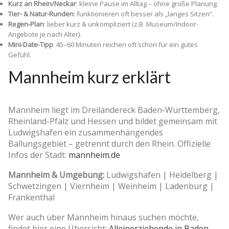
Kurz an Rhein/Neckar
: kleine Pause im Alltag – ohne große Planung.
Tier- & Natur-Runden
: funktionieren oft besser als „langes Sitzen“.
Regen-Plan
: lieber kurz & unkompliziert (z.B. Museum/Indoor-
Angebote je nach Alter).
Mini-Date-Tipp
: 45–60 Minuten reichen oft schon für ein gutes
Gefühl.
Mannheim kurz erklärt
Mannheim liegt im Dreiländereck Baden-Württemberg,
Rheinland-Pfalz und Hessen und bildet gemeinsam mit
Ludwigshafen ein zusammenhängendes
Ballungsgebiet – getrennt durch den Rhein. Offizielle
Infos der Stadt:
mannheim.de
Mannheim & Umgebung:
Ludwigshafen | Heidelberg |
Schwetzingen | Viernheim | Weinheim | Ladenburg |
Frankenthal
Wer auch über Mannheim hinaus suchen möchte,
findet hier eine Übersicht:
Alleinerziehende in Baden-