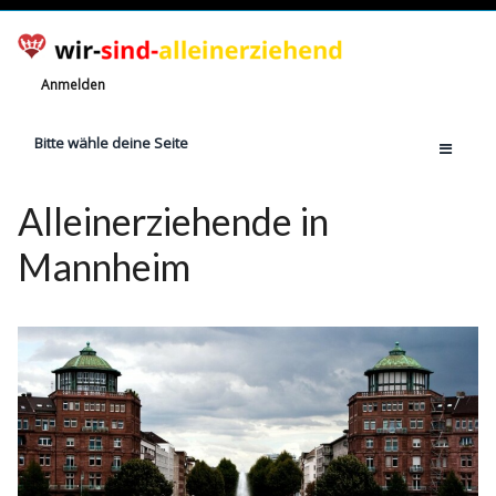
Anmelden
Bitte wähle deine Seite
Home
Alleinerziehende in
Jetzt registrieren!
Mannheim
Ratgeber
Anzahl Alleinerziehende
Finanzielle Hilfe
Witze
Wissen
Rechte