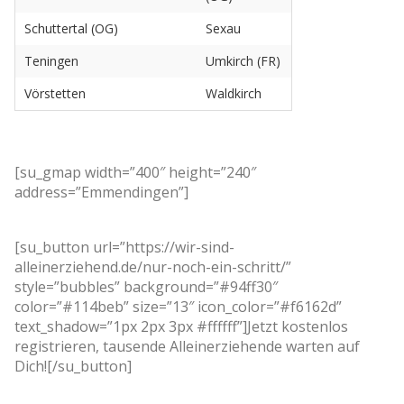
Schuttertal (OG)
Sexau
Teningen
Umkirch (FR)
Vörstetten
Waldkirch
[su_gmap width=”400″ height=”240″
address=”Emmendingen”]
[su_button url=”https://wir-sind-
alleinerziehend.de/nur-noch-ein-schritt/”
style=”bubbles” background=”#94ff30″
color=”#114beb” size=”13″ icon_color=”#f6162d”
text_shadow=”1px 2px 3px #ffffff”]Jetzt kostenlos
registrieren, tausende Alleinerziehende warten auf
Dich![/su_button]