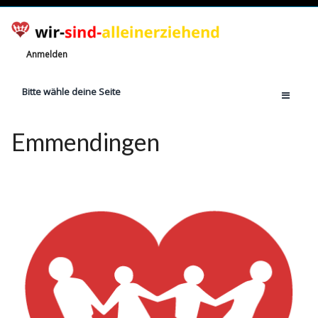
Anmelden
Bitte wähle deine Seite
Home
Emmendingen
Jetzt registrieren!
Ratgeber
Anzahl Alleinerziehende
Finanzielle Hilfe
Witze
Wissen
Rechte